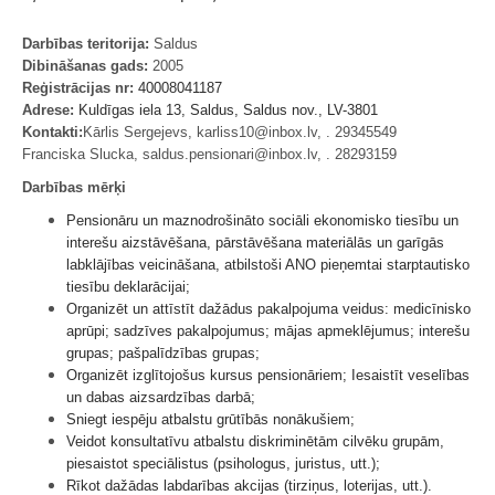
Darbības teritorija:
Saldus
Dibināšanas gads:
2005
Reģistrācijas nr:
40008041187
Adrese:
Kuldīgas iela 13, Saldus, Saldus nov., LV-3801
Kontakti:
Kārlis Sergejevs, karliss10@inbox.lv, . 29345549
Franciska Slucka, saldus.pensionari@inbox.lv, . 28293159
Darbības mērķi
Pen
sionāru un maznodrošināto sociāli ekonomisko tiesību un
interešu aizstāvēšana, pārstāvēšana materiālās un garīgās
labklājības veicināšana, atbilstoši ANO pieņemtai starptautisko
tiesību deklarācijai;
Organizēt un attīstīt dažādus pakalpojuma veidus: medicīnisko
aprūpi; sadzīves pakalpojumus; mājas apmeklējumus; interešu
grupas; pašpalīdzības grupas;
Organizēt izglītojošus kursus pensionāriem; Iesaistīt veselības
un dabas aizsardzības darbā;
Sniegt iespēju atbalstu grūtībās nonākušiem;
Veidot konsultatīvu atbalstu diskriminētām cilvēku grupām,
piesaistot speciālistus (psihologus, juristus, utt.);
Rīkot dažādas labdarības akcijas (tirziņus, loterijas, utt.).