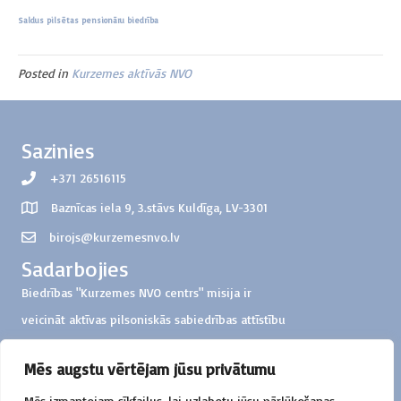
Saldus pilsētas pensionāru biedrība
Posted in
Kurzemes aktīvās NVO
Sazinies
+371 26516115
Baznīcas iela 9, 3.stāvs Kuldīga, LV-3301
birojs@kurzemesnvo.lv
Sadarbojies
Biedrības "Kurzemes NVO centrs" misija ir
veicināt aktīvas pilsoniskās sabiedrības attīstību
Kurzemes reģionā
Mēs augstu vērtējam jūsu privātumu
Ziedo
Mēs izmantojam sīkfailus, lai uzlabotu jūsu pārlūkošanas