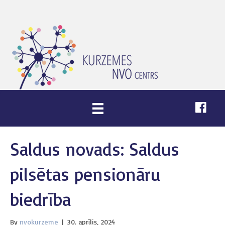
Saldus novads: Saldus
pilsētas pensionāru
biedrība
By
nvokurzeme
|
30. aprīlis, 2024