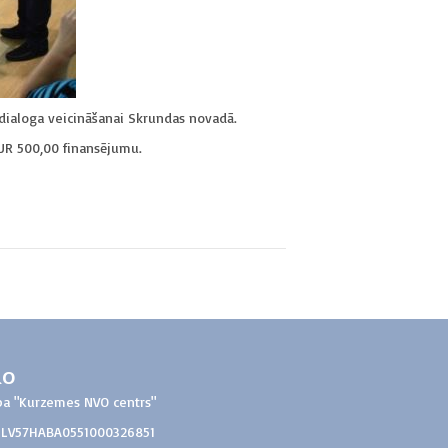
ru dialoga veicināšanai Skrundas novadā.
 EUR 500,00 finansējumu.
do
ba "Kurzemes NVO centrs"
: LV57HABA0551000326851