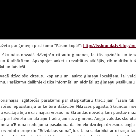
 sižetu par ģimeņu pasākumu “Būsim kopā!”:
http://tvskrunda.lv/blog/i
t Skrundas novadā dzīvojošo cittautu ģimenes, lai tās apzinātu un ie
n Rudbāržiem. Apkopojot anketu rezultātus atklājās, cik multikulturā
āņi un latvieši.
ovadā dzīvojošo cittautu kopienu un jaukto ģimeņu locekļiem, lai veido
šanu. Pasākuma dalībnieki tika informēti un aicināti uz ģimeņu pasākumu
orisinājās izglītojošs pasākums par starpkultūru tradīcijām “Esam tik
esošos iepazīstināja ar kultūru dažādību Nīkrāces pagastā, Skrundas nov
a vadītāja bija uzaicinājusi viesus no Skrundas novada, kuri pārstāv maz
īja par latviešu un ukraiņu tradīcijām savā ģimenē. Angļu valodas skolot
Keneta o’Briena izpildījumā pasākuma dalībnieki dzirdēja dziesmas angļu u
 izveidoto projektu “Brīvdabas siena”, kas tapa sadarbībā ar ukraiņu t