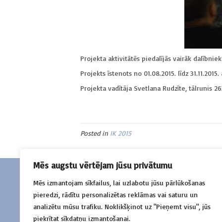
Projekta aktivitātēs piedalījās vairāk dalībnie
Projekts īstenots no 01.08.2015. līdz 31.11.201
Projekta vadītāja Svetlana Rudzīte, tālrunis 2
Posted in
IK 2015
Mēs augstu vērtējam jūsu privātumu
Mēs izmantojam sīkfailus, lai uzlabotu jūsu pārlūkošanas
Sazinies
pieredzi, rādītu personalizētas reklāmas vai saturu un
+371 26516115
analizētu mūsu trafiku. Noklikšķinot uz "Pieņemt visu", jūs
Baznīcas iela 9, 3.stāvs Kuldīga, LV-3301
piekrītat sīkdatņu izmantošanai.