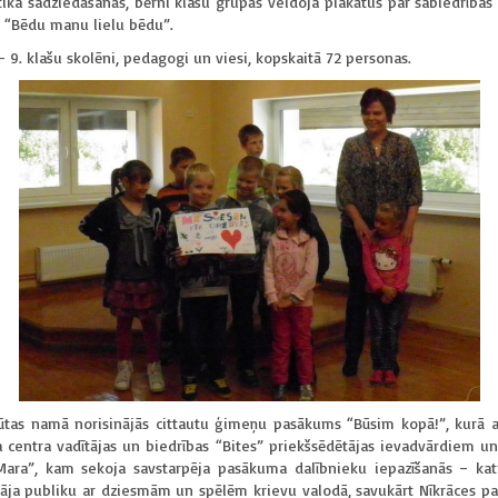
ika sadziedāšanās, bērni klašu grupās veidoja plakātus par sabiedrīb
u “Bēdu manu lielu bēdu”.
9. klašu skolēni, pedagogi un viesi, kopskaitā 72 personas.
ūtas namā norisinājās cittautu ģimeņu pasākums “Būsim kopā!”, kurā ar
 centra vadītājas un biedrības “Bites” priekšsēdētājas ievadvārdiem 
“Mara”, kam sekoja savstarpēja pasākuma dalībnieku iepazīšanās – ka
ināja publiku ar dziesmām un spēlēm krievu valodā, savukārt Nīkrāces p