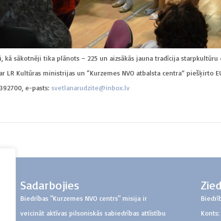
ki, kā sākotnēji tika plānots – 225 un aizsākās jauna tradīcija starpkultū
5. ar LR Kultūras ministrijas un “Kurzemes NVO atbalsta centra” piešķirto
6392700, e-pasts:
svetlanarudzite@inbox.lv
Sadarbojies
Zie
Biedrības "Kurzemes NVO centrs" misija ir
Biedrī
veicināt aktīvas pilsoniskās sabiedrības attīstību
Konts