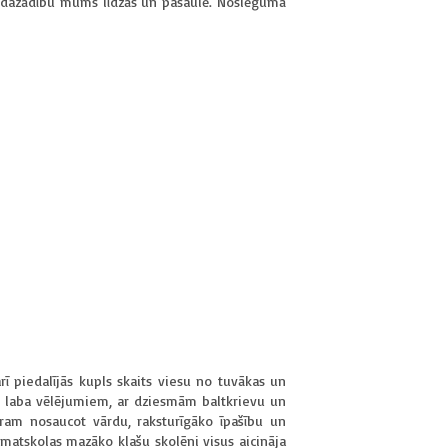
as dažādību mums līdzās un pasaulē. Noslēgumā
ī piedalījās kupls skaits viesu no tuvākas un
un laba vēlējumiem, ar dziesmām baltkrievu un
tram nosaucot vārdu, raksturīgāko īpašību un
amatskolas mazāko klašu skolēni visus aicināja