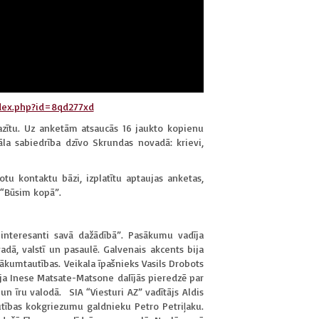
ndex.php?id=8qd277xd
pazītu. Uz anketām atsaucās 16 jaukto kopienu
la sabiedrība dzīvo Skrundas novadā: krievi,
tu kontaktu bāzi, izplatītu aptaujas anketas,
 “Būsim kopā”.
 interesanti savā dažādībā”. Pasākumu vadīja
adā, valstī un pasaulē. Galvenais akcents bija
ākumtautības. Veikala īpašnieks Vasils Drobots
āja Inese Matsate-Matsone dalījās pieredzē par
n īru valodā. SIA “Viesturi AZ” vadītājs Aldis
autības kokgriezumu galdnieku Petro Petriļaku.