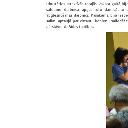
izkustēties atraktīvās rotaļās. Vakara gaitā 
saldumu darbnīcā, apgūt rotu darināšanu un
apgleznošanas darbnīcā. Pasākumā bija iespēj
saikni aptaujā par cittautu kopienu saliedēš
pārstāvot dažādas tautības.