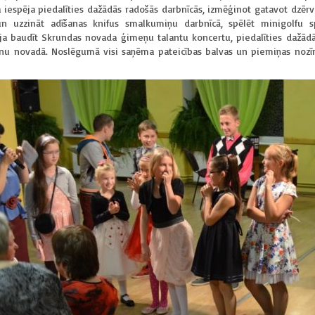
bija iespēja piedalīties dažādās radošās darbnīcās, izmēģinot gatavot d
 uzzināt adīšanas knifus smalkumiņu darbnīcā, spēlēt minigolfu sp
a baudīt Skrundas novada ģimeņu talantu koncertu, piedalīties dažādās
anu novadā. Noslēgumā visi saņēma pateicības balvas un piemiņas nozī