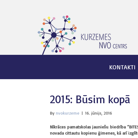
KONTAKTI
2015: Būsim kopā
By
nvokurzeme
|
16. jūnijs, 2016
Nīkrāces pamatskolas jauniešu biedrība “BITES
novada cittautu kopienu ģimenes, kā arī izglī