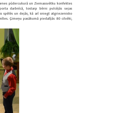
zērvenes pūdercukurā un Ziemassvētku konfektes
orta darbnīcā, tostarp bērni pulcējās sejas
 spēlēs un dejās, kā arī sniegt atgriezenisko
mītes. Ģimeņu pasākumā piedalījās 80 cilvēki,