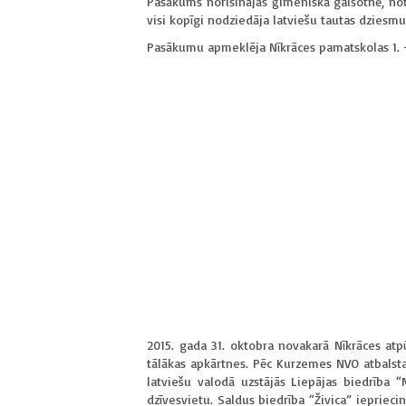
Pasākums norisinājās ģimeniskā gaisotnē, not
visi kopīgi nodziedāja latviešu tautas dziesm
Pasākumu apmeklēja Nīkrāces pamatskolas 1. – 
2015. gada 31. oktobra novakarā Nīkrāces atp
tālākas apkārtnes. Pēc Kurzemes NVO atbalsta
latviešu valodā uzstājās Liepājas biedrība 
dzīvesvietu. Saldus biedrība “Živica” iepriec