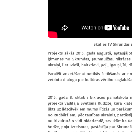
Skaties TV Skrundas
Projekts sākās 2015. gada augustā, aptaujājo
ģimenes no Skrundas, Jaunmuižas, Nīkrāces u
ukraiņi, lietuvieši, baltkrievi, poļi, igauņi, īri, d
Paralēli anketēšanai notikās 4 tikšanās ar n
veidotu dialogu par kultūras vērtību saglabā
2015. gada 8. oktobrī Nīkrāces pamatskolā n
projekta vadītāja Svetlana Rudzīte, kura klāt
likts uz līdzcilvēkiem mums līdzās un pasākum
no Rudbāržiem, pēc tautības ukrainis, pastāst
multikulturālo vidi Nīderlandē, savukārt īra 
Andže, poļu izcelsmes, pastāstīja par Skrundā