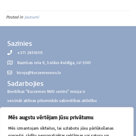
Posted in
Jaunumi
Sazinies
+371 26516115
Baznīcas iela 9, 3.stāvs Kuldīga, LV-3301
birojs@kurzemesnvo.lv
Sadarbojies
Biedrības "Kurzemes NVO centrs" misija ir
veicināt aktīvas pilsoniskās sabiedrības attīstību
Kurzemes reģionā
Mēs augstu vērtējam jūsu privātumu
Ziedo
Mēs izmantojam sīkfailus, lai uzlabotu jūsu pārlūkošanas
Biedrība "Kurzemes NVO centrs"
pieredzi, rādītu personalizētas reklāmas vai saturu un