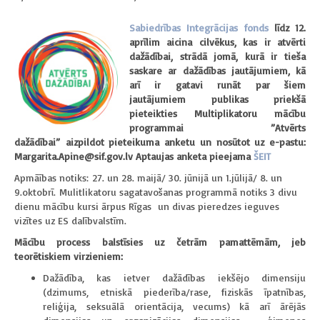
Sabiedrības Integrācijas fonds
līdz 12.
aprīlim aicina cilvēkus, kas ir atvērti
dažādībai, strādā jomā, kurā ir tieša
saskare ar dažādības jautājumiem, kā
arī ir gatavi runāt par šiem
jautājumiem publikas priekšā
pieteikties Multiplikatoru mācību
programmai ”Atvērts
dažādībai”
aizpildot pieteikuma anketu un nosūtot uz e-pastu:
Margarita.Apine@sif.gov.lv Aptaujas anketa pieejama
ŠEIT
Apmāības notiks: 27. un 28. maijā/ 30. jūnijā un 1.jūlijā/ 8. un
9.oktobrī.
Mulitlikatoru sagatavošanas programmā notiks 3 divu
dienu mācību kursi ārpus Rīgas un divas pieredzes ieguves
vizītes uz ES dalībvalstīm.
Mācību process balstīsies uz četrām pamattēmām, jeb
teorētiskiem virzieniem:
Dažādība, kas ietver dažādības iekšējo dimensiju
(dzimums, etniskā piederība/rase, fiziskās īpatnības,
reliģija, seksuālā orientācija, vecums) kā arī ārējās