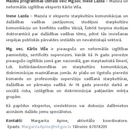
Mācību programmas izstrādi veic Mg.soc. Inese Lazda
– Mazula un
neformālās izglītības eksperts Kārlis Viša.
Inese Lazda
– Mazula ir eksperte starpkultūru komunikācijas un
dažādības vadības jautājumos; studējusi starpkultūru
komunikāciju un konfliktu vadību Vācijā, šobrīd turpina studijas
doktorantūrā par dažādības vadības tēmu, pētot tās ieviešanas
iespējas publiskās pārvaldes iestādēs un nevalstiskajā sektorā.
Mg. oec. Kārlis Viša
ir pieaugušo un neformālās izglītības
pasniedzējs, sertificēts supervizors. Vairāk kā 14 gadu pieredze
pieaugušo izglītībās jomā gan nacionālā, gan starptautiskā līmenī,
t.sk. kultūrdaudzveidības un starpkultūru komunikācijas,
diskriminācijas mazināšanas jomās. Ar plašu un ilgstošu pieredzi
komandu un profesionāļu supervīziju vadīšanā starpkultūras,
dažādības un pārmaiņu vadībā. Ar 18 gadu pieredzi darbā ar
sociālā riska, izslēgtības un diskriminācijai pakļautām mērķa
grupām.
Kā papildus ekspertus, vieslektorus vai diskusiju dalībniekus
aicināsim dažādu jomu speciālistus.
Kontakti:
Margarita Apine, aktivitāšu koordinatore.
Epasts:
Margarita.Apine@sif.gov.lv
Tālrunis: 67078205