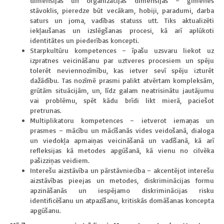
dimensijas un organizācijas dimensijas – ģimenes
stāvoklis, pieredze būt vecākam, hobiji, paradumi, darba
saturs un joma, vadības statuss utt. Tiks aktualizēti
iekļaušanas un izslēgšanas procesi, kā arī aplūkoti
identitātes un piederības koncepti.
Starpkultūru kompetences – īpašu uzsvaru liekot uz
izpratnes veicināšanu par uztveres procesiem un spēju
tolerēt neviennozīmību, kas ietver sevī spēju izturēt
dažādību. Tas nozīmē prasmi palikt atvērtam kompleksām,
grūtām situācijām, un, līdz galam neatrisinātu jautājumu
vai problēmu, spēt kādu brīdi likt mierā, paciešot
pretrunas.
Multiplikatoru kompetences – ietverot iemaņas un
prasmes – mācību un mācīšanās vides veidošanā, dialoga
un viedokļa apmaiņas veicināšanā un vadīšanā, kā arī
refleksijas kā metodes apgūšanā, kā vienu no cilvēka
pašizziņas veidiem.
Interešu aizstāvība un pārstāvniecība – akcentējot interešu
aizstāvības pieejas un metodes, diskriminācijas formu
apzināšanās un iespējamo diskriminācijas risku
identificēšanu un atpazīšanu, kritiskās domāšanas koncepta
apgūšanu.