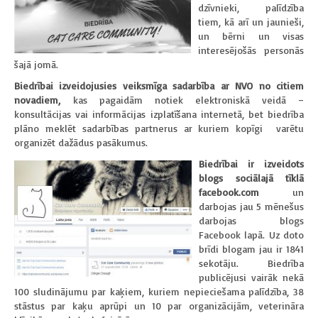
dzīvnieki, palīdzība
tiem, kā arī un jaunieši,
un bērni un visas
interesējošās personās
šajā jomā.
Biedrībai izveidojusies veiksmīga sadarbība ar NVO no citiem
novadiem,
kas pagaidām notiek elektroniskā veidā –
konsultācijas vai informācijas izplatīšana internetā, bet biedrība
plāno meklēt sadarbības partnerus ar kuriem kopīgi varētu
organizēt dažādus pasākumus.
Biedrībai ir izveidots
blogs sociālajā tīklā
facebook.com
un
darbojas jau 5 mēnešus
darbojas blogs
Facebook lapā. Uz doto
brīdi blogam jau ir 1841
sekotāju. Biedrība
publicējusi vairāk nekā
100 sludinājumu par kaķiem, kuriem nepieciešama palīdzība, 38
stāstus par kaķu aprūpi un 10 par organizācijām, veterināra