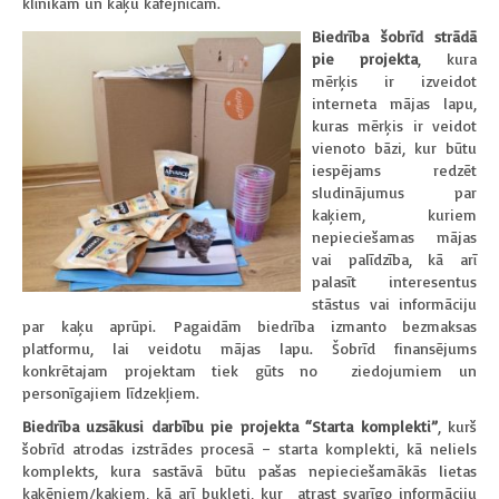
klīnikām un kaķu kafejnīcām.
Biedrība šobrīd strādā
pie projekta
, kura
mērķis ir izveidot
interneta mājas lapu,
kuras mērķis ir veidot
vienoto bāzi, kur būtu
iespējams redzēt
sludinājumus par
kaķiem, kuriem
nepieciešamas mājas
vai palīdzība, kā arī
palasīt interesentus
stāstus vai informāciju
par kaķu aprūpi. Pagaidām biedrība izmanto bezmaksas
platformu, lai veidotu mājas lapu. Šobrīd finansējums
konkrētajam projektam tiek gūts no ziedojumiem un
personīgajiem līdzekļiem.
Biedrība uzsākusi darbību pie projekta “Starta komplekti”
, kurš
šobrīd atrodas izstrādes procesā – starta komplekti, kā neliels
komplekts, kura sastāvā būtu pašas nepieciešamākās lietas
kaķēniem/kaķiem, kā arī bukleti, kur atrast svarīgo informāciju