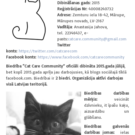
Dibināšanas gads:
2015
Reģistrācijas Nr:
40008240732
Adrese:
Zemturu iela 18-42, Mārupe,
Mārupes novads, LV-2167
Vadītāja
: Anastasija Jahova,
tel. 22346437, e-
pasts:
catcare.community@gmail.com
Twitter
konts:
https://twitter.com/catcarecom
Facebook konts:
https://www.facebook.com/catcarecommunity
Biedrība “Cat Care Community” oficiāli dibināta 2015.gada jūlijā
,
bet kopš 2015.gada aprīļa jau darbojusies, kā blogs sociālajā tīklā
facebook.com. Biedrībai ir
2 biedri. Organizācija aktīvi darbojas
visā Latvijas teritorijā.
Biedrības darbības
mērķis:
veicināt
dzīvnieku, it īpašu kaķu,
aizsardzību un
glābšanu.
Biedrības galvenās
darbības jomas:
ielas