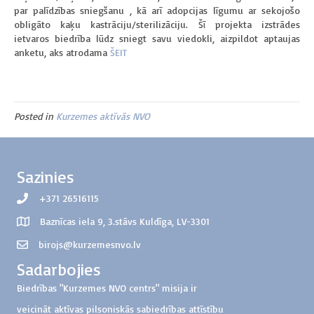
par palīdzības sniegšanu , kā arī adopcijas līgumu ar sekojošo
obligāto kaķu kastrāciju/sterilizāciju. Šī projekta izstrādes
ietvaros biedrība lūdz sniegt savu viedokli, aizpildot aptaujas
anketu, aks atrodama
ŠEIT
Posted in
Kurzemes aktīvās NVO
Sazinies
+371 26516115
Baznīcas iela 9, 3.stāvs Kuldīga, LV-3301
birojs@kurzemesnvo.lv
Sadarbojies
Biedrības "Kurzemes NVO centrs" misija ir
veicināt aktīvas pilsoniskās sabiedrības attīstību