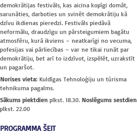
demokrātijas festivāls, kas aicina kopīgi domāt,
sarunāties, darboties un svinēt demokrātiju kā
dzīvu ikdienas pieredzi. Festivāls piedāvā
neformālu, draudzīgu un pārsteigumiem bagātu
atmosfēru, kurā ikviens – neatkarīgi no vecuma,
pofesijas vai pārliecības – var ne tikai runāt par
demokrātiju, bet arī to izdzīvot, izspēlēt, uzrakstīt
un pagaršot.
Norises vieta:
Kuldīgas Tehnoloģiju un tūrisma
tehnikuma pagalms.
Sākums piektdien
plkst. 18.30.
Noslēgums sestdien
plkst. 22.00
PROGRAMMA ŠEIT