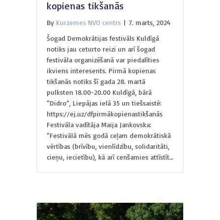
kopienas tikšanās
By
Kurzemes NVO centrs
|
7. marts, 2024
Šogad Demokrātijas festivāls Kuldīgā
notiks jau ceturto reizi un arī šogad
festivāla organizēšanā var piedalīties
ikviens interesents. Pirmā kopienas
tikšanās notiks šī gada 28. martā
pulksten 18.00-20.00 Kuldīgā, bārā
“Didro”, Liepājas ielā 35 un tiešsaistē:
https://ej.uz/dfpirmākopienastikšanās
Festivāla vadītāja Maija Jankovska:
“Festivālā mēs godā ceļam demokrātiskā
vērtības (brīvību, vienlīdzību, solidaritāti,
cieņu, iecietību), kā arī cenšamies attīstīt…