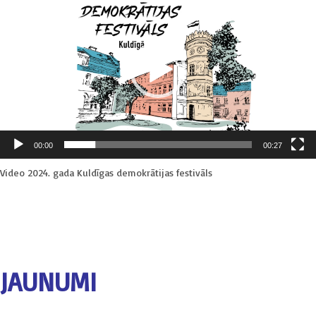
atskaņotājs
00:00
00:27
Video 2024. gada Kuldīgas demokrātijas festivāls
JAUNUMI