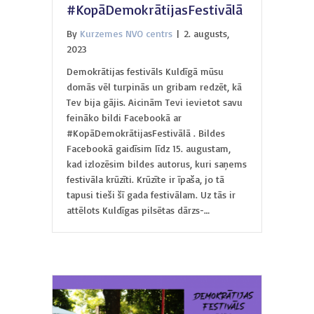
#KopāDemokrātijasFestivālā
By
Kurzemes NVO centrs
|
2. augusts,
2023
Demokrātijas festivāls Kuldīgā mūsu
domās vēl turpinās un gribam redzēt, kā
Tev bija gājis. Aicinām Tevi ievietot savu
feināko bildi Facebookā ar
#KopāDemokrātijasFestivālā . Bildes
Facebookā gaidīsim līdz 15. augustam,
kad izlozēsim bildes autorus, kuri saņems
festivāla krūzīti. Krūzīte ir īpaša, jo tā
tapusi tieši šī gada festivālam. Uz tās ir
attēlots Kuldīgas pilsētas dārzs-…