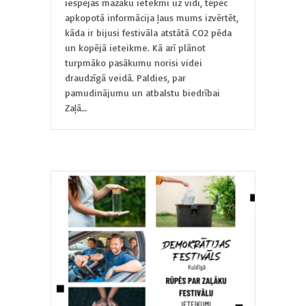
iespējas mazāku ietekmi uz vidi, tēpēc
apkopotā informācija ļaus mums izvērtēt,
kāda ir bijusi festivāla atstātā CO2 pēda
un kopējā ieteikme. Kā arī plānot
turpmāko pasākumu norisi videi
draudzīgā veidā. Paldies, par
pamudinājumu un atbalstu biedrībai
Zaļā…