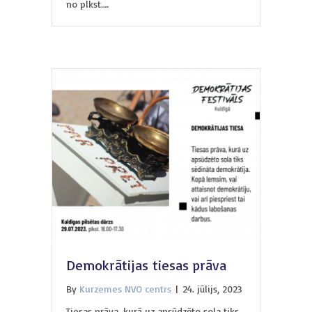
no plkst.…
Demokrātijas tiesas prāva
By
Kurzemes NVO centrs
|
24. jūlijs, 2023
Tiesas prāva, kurā uz apsūdzēto sola tiks