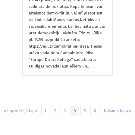
sēdināta demokrātija. Kopā lemsim, vai
attaisnot demokrātiju, vai arī piespriest
tai kādus labošanas darbus.Netrūks arī
sacensību elementa. Lai liecinātu par vai
pret demokrātiju, aicinām līdz 29. jūlija
pl. 13.59 aizpildīt šo anketu:
https://ej.uz/demokrātijas-tiesa. Tiesas
prāvu vada Nora Patmalniece. Rīko
“Europe Direct Kuldīga” sadarbībā ar
Kuldīgas novada jauniešiem un…
« Iepriekšējā lapa
1
2
3
4
5
6
Nākamā lapa »