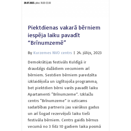
Piektdienas vakarā bērniem
iespēja laiku pavadīt
“Brīnumzemē”
By
Kurzemes NVO centrs
|
24. jūlijs, 2023
Demokrātijas festivāls Kuldīgā ir
draudzīgs dažādiem vecumiem arī
bērniem. Sestdien bērniem paredzēta
izklaidējoša un izglītojoša programma,
bet piektdien bērni varēs pavadīt laiku
Apartamenti “Brīnumzeme”. Izklaižu
centrs “Brīnumzeme” ir uzticams
sadarbības partneris jau vairākus gadus
un arī šogad rezervējuši laiku tieši
festivāla bērniem. Centrs gaidīs bērnus
vecumā no 3 līdz 10 gadiem laika posmā