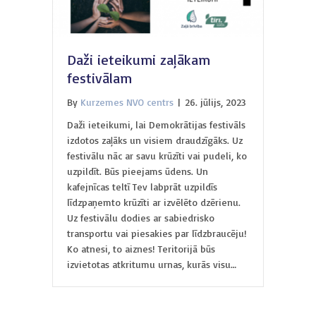
Daži ieteikumi zaļākam
festivālam
By
Kurzemes NVO centrs
|
26. jūlijs, 2023
Daži ieteikumi, lai Demokrātijas festivāls
izdotos zaļāks un visiem draudzīgāks. Uz
festivālu nāc ar savu krūzīti vai pudeli, ko
uzpildīt. Būs pieejams ūdens. Un
kafejnīcas teltī Tev labprāt uzpildīs
līdzpaņemto krūzīti ar izvēlēto dzērienu.
Uz festivālu dodies ar sabiedrisko
transportu vai piesakies par līdzbraucēju!
Ko atnesi, to aiznes! Teritorijā būs
izvietotas atkritumu urnas, kurās visu…