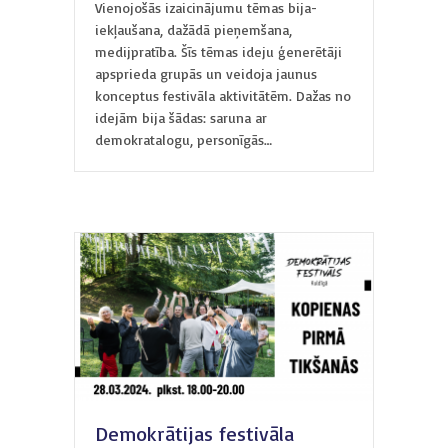
Vienojošās izaicinājumu tēmas bija-
iekļaušana, dažādā pieņemšana,
medijpratība. Šīs tēmas ideju ģenerētāji
apsprieda grupās un veidoja jaunus
konceptus festivāla aktivitātēm. Dažas no
idejām bija šādas: saruna ar
demokratalogu, personīgās…
Demokrātijas festivāla