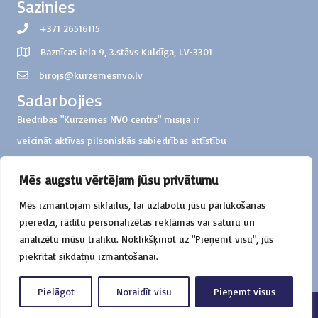
Sazinies
+371 26516115
Baznīcas iela 9, 3.stāvs Kuldīga, LV-3301
birojs@kurzemesnvo.lv
Sadarbojies
Biedrības "Kurzemes NVO centrs" misija ir
veicināt aktīvas pilsoniskās sabiedrības attīstību
Kurzemes reģionā
Mēs augstu vērtējam jūsu privātumu
Ziedo
Mēs izmantojam sīkfailus, lai uzlabotu jūsu pārlūkošanas
Biedrība "Kurzemes NVO centrs"
pieredzi, rādītu personalizētas reklāmas vai saturu un
Konts: LV57HABA0551000326851
analizētu mūsu trafiku. Noklikšķinot uz "Pieņemt visu", jūs
Mērķis: ziedojums darbības atbalstam
piekrītat sīkdatņu izmantošanai.
Pielāgot
Noraidīt visu
Pieņemt visus
© 2023 Kurzemes NVO centrs. Visas tiesības aizsargātas.