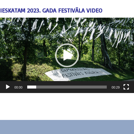
IESKATAM 2023. GADA FESTIVĀLA VIDEO
Video
atskaņotājs
00:00
00:29