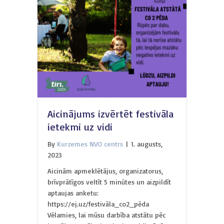
Aicinājums izvērtēt festivāla
ietekmi uz vidi
By
Kurzemes NVO centrs
|
1. augusts,
2023
Aicinām apmeklētājus, organizatorus,
brīvprātīgos veltīt 5 minūtes un aizpildīt
aptaujas anketu:
https://ej.uz/festivāla_co2_pēda
Vēlamies, lai mūsu darbība atstātu pēc