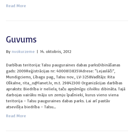
Read More
Guvums
By
nvokurzeme
|
14. oktobris, 2012
Darbības teritorija: Talsu pauguraines dabas parksDibināšanas
gads: 2009Reģistrācijas nr: 40008138351Adrese: “Lejaslāči”,
Mundigciems, Lībagu pag., Talsu nov., LV-3258Vadītājs: Rita
Oškalne, rita_o@lanet.lv, m.t. 29842300 Organizācijas darbības
apraksts: Biedrība ir neliela, taču apņēmīgu cilvēku dibināta. Tajā
darbojas vairāku māju un zemju īpašnieki, kurus vieno viena
teritorija – Talsu pauguraines dabas parks. Lai arī pastāv
atsevišķa biedrība – Talsu…
Read More