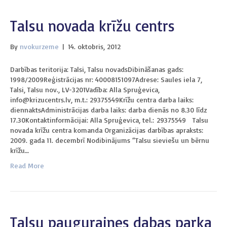
Talsu novada krīžu centrs
By
nvokurzeme
|
14. oktobris, 2012
Darbības teritorija: Talsi, Talsu novadsDibināšanas gads:
1998/2009Reģistrācijas nr: 40008151097Adrese: Saules iela 7,
Talsi, Talsu nov., LV-3201Vadība: Alla Spruģevica,
info@krizucentrs.lv, m.t.: 29375549Krīžu centra darba laiks:
diennaktsAdministrācijas darba laiks: darba dienās no 8.30 līdz
17.30Kontaktinformācijai: Alla Spruģevica, tel.: 29375549 Talsu
novada krīžu centra komanda Organizācijas darbības apraksts:
2009. gada 11. decembrī Nodibinājums “Talsu sieviešu un bērnu
krīžu…
Read More
Talsu pauguraines dabas parka