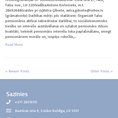
Talsu nov., LV-3201Vadība:Antons Kivlenieks, m.t.
28692688(valdes pr-js)Astra Ģībiete, astra.gibiete@inbox.lv
(grāmatvede) Darbības mērķi pēc statūtiem: Organizēt Talsu
pensionārus aktīvai sabiedriskai darbībai, to sociālekonomisko
tiesību un interešu aizstāvēšanai un uzlabot pensionāru dzīves
kvalitāti; Sekmēt pensionāru interešu loka paplašināšanu, sniegt
pensionāriem morālu un, iespēju robežās,…
Read More
« Newer Posts
Older Posts »
Sazinies
+371 26516115
Baznīcas iela 9, 3.stāvs Kuldīga, LV-3301