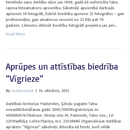
fotoklubs savu darbību sācis jau 1999. gadā kā neformāla Talsu
rajona fotoamatieru apvienība. Sākotnēji apvienībā darbojās
aptuveni 10 fotogrāfi, šobrīd biedrība apvieno 23 fotogrāfus – gan
profesionāļus, gan amatierus vecumā no 22 līdz pat 70
gadiem. Lēmumu dibināt biedrību fotogrāfi pieņēma jau pēc…
Read More
Aprūpes un attīstības biedrība
“Vīgrieze”
By
nvokurzeme
|
14. oktobris, 2012
Darbības teritorija: Pastendes, Ģibuļu pagasts Talsu
novadāDibināšanas gads: 2001/2005Reģistrācijas nr:
40008057671Adrese: Skolas iela 1A, Pastende, Talsu nov., LV-
3251Vadītāja: Lolita Pļaviņa, m.t. 22328884 Organizācijas darbības
apraksts: “Vīgrieze” sākotnēji dibināta kā fonds, kurš vēlāk