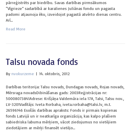
pārreģistrēts par biedrību. Savas darbības pirmsākumos
“Vīgrieze” sadarbībā ar karalienes Juliānas fondu un pagasta
padomi atjaunoja ēku, izveidojot pagastā atvērto dienas centru.
Arī…
Read More
Talsu novada fonds
By
nvokurzeme
|
14. oktobris, 2012
Darbības teritorija: Talsu novads, Dundagas novads, Rojas novads,
Mērsraga novadsDibināšanas gads: 2003Reģistrācijas nr:
50008073841Adrese: Krišjāņa Valdemāra iela 17A, Talsi, Talsu nov.,
LV-3201Vadītājs: Iveta Rorbaha, iveta.rorbaha@talsi.lv, m.t.
26596146 Esošās darbības apraksts: Fonds ir pirmais kopienas
fonds Latvijā un ir neatkarīga organizācija, kas kalpo plašiem
sabiedriska labuma mērķiem, vācot ziedojumus no vietējiem
ziedotājiem ar mērķi finansēt vietējo…