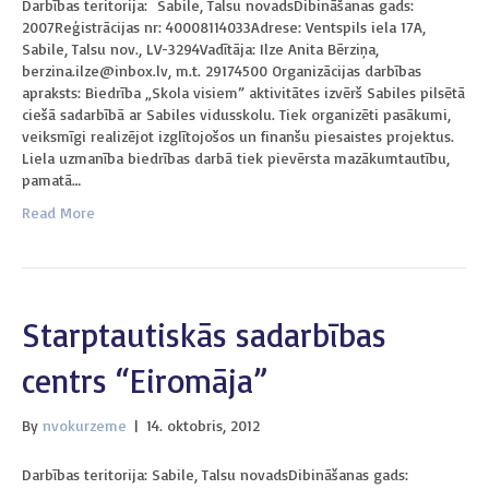
Darbības teritorija: Sabile, Talsu novadsDibināšanas gads:
2007Reģistrācijas nr: 40008114033Adrese: Ventspils iela 17A,
Sabile, Talsu nov., LV-3294Vadītāja: Ilze Anita Bērziņa,
berzina.ilze@inbox.lv, m.t. 29174500 Organizācijas darbības
apraksts: Biedrība „Skola visiem” aktivitātes izvērš Sabiles pilsētā
ciešā sadarbībā ar Sabiles vidusskolu. Tiek organizēti pasākumi,
veiksmīgi realizējot izglītojošos un finanšu piesaistes projektus.
Liela uzmanība biedrības darbā tiek pievērsta mazākumtautību,
pamatā…
Read More
Starptautiskās sadarbības
centrs “Eiromāja”
By
nvokurzeme
|
14. oktobris, 2012
Darbības teritorija: Sabile, Talsu novadsDibināšanas gads: