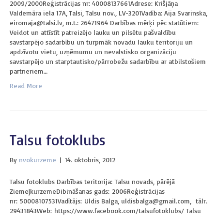
2009/2000Reģistrācijas nr: 40008137661Adrese: Krišjāņa
Valdemāra iela 17A, Talsi, Talsu nov., LV-3201Vadība: Aija Svarinska,
eiromaja@talsi.lv, m.t.: 26471964 Darbības mērķi pēc statūtiem:
Veidot un attīstīt patreizējo lauku un pilsētu pašvaldību
savstarpējo sadarbību un turpmāk novadu lauku teritoriju un
apdzīvotu vietu, uzņēmumu un nevalstisko organizāciju
savstarpējo un starptautisko/pārrobežu sadarbību ar atbilstošiem
partneriem…
Read More
Talsu fotoklubs
By
nvokurzeme
|
14. oktobris, 2012
Talsu fotoklubs Darbības teritorija: Talsu novads, pārējā
ZiemeļkurzemeDibināšanas gads: 2006Reģistrācijas
nr: 50008107531Vadītājs: Uldis Balga, uldisbalga@gmail.com, tālr.
29431843Web: https://www.facebook.com/talsufotoklubs/ Talsu