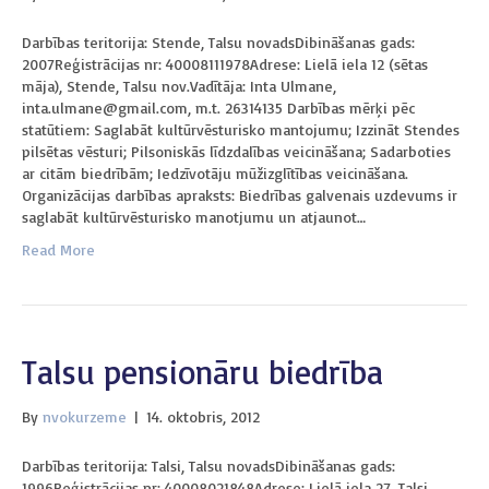
Darbības teritorija: Stende, Talsu novadsDibināšanas gads:
2007Reģistrācijas nr: 40008111978Adrese: Lielā iela 12 (sētas
māja), Stende, Talsu nov.Vadītāja: Inta Ulmane,
inta.ulmane@gmail.com, m.t. 26314135 Darbības mērķi pēc
statūtiem: Saglabāt kultūrvēsturisko mantojumu; Izzināt Stendes
pilsētas vēsturi; Pilsoniskās līdzdalības veicināšana; Sadarboties
ar citām biedrībām; Iedzīvotāju mūžizglītības veicināšana.
Organizācijas darbības apraksts: Biedrības galvenais uzdevums ir
saglabāt kultūrvēsturisko manotjumu un atjaunot…
Read More
Talsu pensionāru biedrība
By
nvokurzeme
|
14. oktobris, 2012
Darbības teritorija: Talsi, Talsu novadsDibināšanas gads:
1996Reģistrācijas nr: 40008021848Adrese: Lielā iela 27, Talsi,