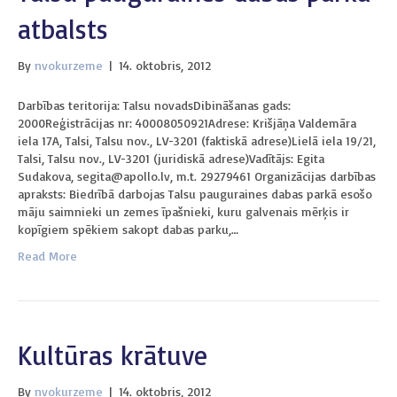
atbalsts
By
nvokurzeme
|
14. oktobris, 2012
Darbības teritorija: Talsu novadsDibināšanas gads:
2000Reģistrācijas nr: 40008050921Adrese: Krišjāņa Valdemāra
iela 17A, Talsi, Talsu nov., LV-3201 (faktiskā adrese)Lielā iela 19/21,
Talsi, Talsu nov., LV-3201 (juridiskā adrese)Vadītājs: Egita
Sudakova, segita@apollo.lv, m.t. 29279461 Organizācijas darbības
apraksts: Biedrībā darbojas Talsu pauguraines dabas parkā esošo
māju saimnieki un zemes īpašnieki, kuru galvenais mērķis ir
kopīgiem spēkiem sakopt dabas parku,…
Read More
Kultūras krātuve
By
nvokurzeme
|
14. oktobris, 2012