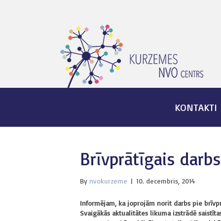
KONTAKTI
Brīvprātīgais darbs
By
nvokurzeme
|
10. decembris, 2014
Informējam, ka joprojām norit darbs pie brīvpr
Svaigākās aktualitātes likuma izstrādē saistītas 