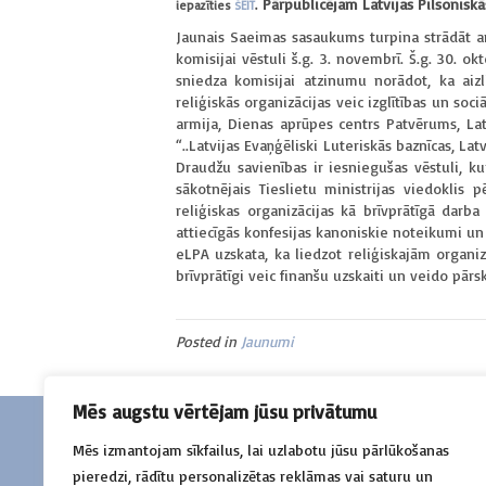
Pārpublicējam Latvijas Pilsoniskā
iepazīties
ŠEIT
.
Jaunais Saeimas sasaukums turpina strādāt ar 
komisijai vēstuli š.g. 3. novembrī. Š.g. 30. 
sniedza komisijai atzinumu norādot, ka aizl
reliģiskās organizācijas veic izglītības un s
armija, Dienas aprūpes centrs Patvērums, Latv
“..Latvijas Evaņģēliski Luteriskās baznīcas, La
Draudžu savienības ir iesniegušas vēstuli, kur
sākotnējais Tieslietu ministrijas viedoklis 
reliģiskas organizācijas kā brīvprātīgā darba
attiecīgās konfesijas kanoniskie noteikumi un 
eLPA uzskata, ka liedzot reliģiskajām organiz
brīvprātīgi veic finanšu uzskaiti un veido pārs
Posted in
Jaunumi
Mēs augstu vērtējam jūsu privātumu
Mēs izmantojam sīkfailus, lai uzlabotu jūsu pārlūkošanas
Sazinies
pieredzi, rādītu personalizētas reklāmas vai saturu un