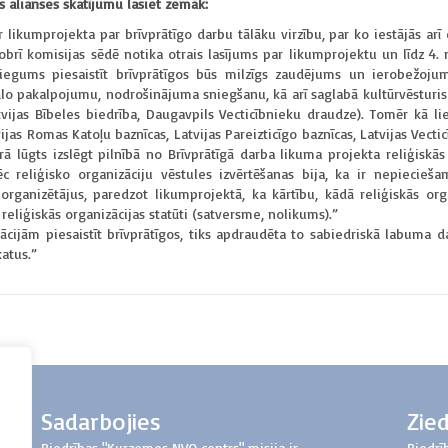
s alianses skatījumu lasiet zemāk:
likumprojekta par brīvprātīgo darbu tālāku virzību, par ko iestājās ar
oktobrī komisijas sēdē notika otrais lasījums par likumprojektu un līdz 
iegums piesaistīt brīvprātīgos būs milzīgs zaudējums un ierobežojums
ociālo pakalpojumu, nodrošinājuma sniegšanu, kā arī saglabā kultūrvēst
ijas Bībeles biedrība, Daugavpils Vecticībnieku draudze). Tomēr kā liec
tvijas Romas Katoļu baznīcas, Latvijas Pareizticīgo baznīcas, Latvijas Vec
ā lūgts izslēgt pilnībā no Brīvprātīgā darba likuma projekta reliģiskās 
pēc reliģisko organizāciju vēstules izvērtēšanas bija, ka ir nepiecieš
 organizētājus, paredzot likumprojektā, ka kārtību, kādā reliģiskās or
reliģiskās organizācijas statūti (satversme, nolikums).”
ācijām piesaistīt brīvprātīgos, tiks apdraudēta to sabiedriskā labuma d
katus.”
Sadarbojies
Zie
Biedrības "Kurzemes NVO centrs" misija ir
Biedrī