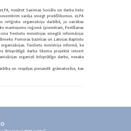
ī eLPA, nosūtot Saeimas Sociālo un darba lietu
4. novembrim varēja sniegt priekšlikumus. eLPA
 reliģisko organizāciju darbībā, jo vairākas
urisko mantojumu reģionā (piemēram, Pestīšanas
ina Tieslietu ministrijas sniegtā informācija:
ticībnieku Pomoras baznīcas un Latvijas Baptistu
organizācijas. Tieslietu ministrija informē, ka
ams Brīvprātīgā darba likuma projektā ietvert
ganizācijas organizē brīvprātīgo darbu, nosaka
arbība un iespējas piesaistīt grāmatvežus, kas
do
ba "Kurzemes NVO centrs"