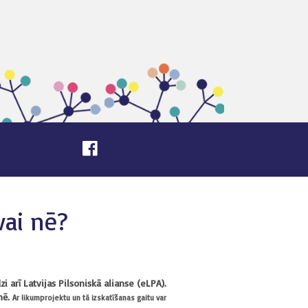
vai nē?
 arī Latvijas Pilsoniskā alianse (eLPA).
 nē.
Ar likumprojektu un tā izskatīšanas gaitu var