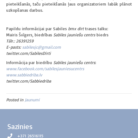
pieteikšanās, taču pieteikšanās ļaus organizatoriem labāk plānot
uzkopšanas darbus.
Papildu informācijai par Sabiles
bmx dirt
trases talku:
Mairis Švīgers, biedrības
Sabiles jauniešu centrs
biedrs
Tālr.: 26391259
E-pasts:
sabilesjc@gmail.com
twitter.com/SabilesDirti
Informācija par biedrību
Sabiles jauniešu centrs
:
www.facebook.com/sabilesjauniesucentrs
www.sabbiedriba.lv
twitter.com/Sabbiedriba
Posted in
Jaunumi
Sazinies
+371 26516115