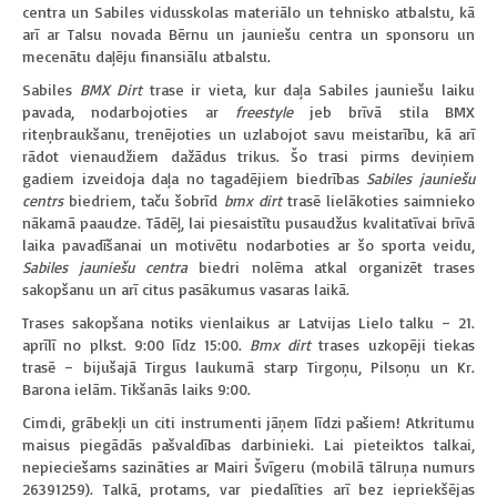
centra un Sabiles vidusskolas materiālo un tehnisko atbalstu, kā
arī ar Talsu novada Bērnu un jauniešu centra un sponsoru un
mecenātu daļēju finansiālu atbalstu.
Sabiles
BMX Dirt
trase ir vieta, kur daļa Sabiles jauniešu laiku
pavada, nodarbojoties ar
freestyle
jeb brīvā stila BMX
riteņbraukšanu, trenējoties un uzlabojot savu meistarību, kā arī
rādot vienaudžiem dažādus trikus. Šo trasi pirms deviņiem
gadiem izveidoja daļa no tagadējiem biedrības
Sabiles jauniešu
centrs
biedriem, taču šobrīd
bmx dirt
trasē lielākoties saimnieko
nākamā paaudze. Tādēļ, lai piesaistītu pusaudžus kvalitatīvai brīvā
laika pavadīšanai un motivētu nodarboties ar šo sporta veidu,
Sabiles jauniešu centra
biedri nolēma atkal organizēt trases
sakopšanu un arī citus pasākumus vasaras laikā.
Trases sakopšana notiks vienlaikus ar Latvijas Lielo talku – 21.
aprīlī no plkst. 9:00 līdz 15:00.
Bmx dirt
trases uzkopēji tiekas
trasē – bijušajā Tirgus laukumā starp Tirgoņu, Pilsoņu un Kr.
Barona ielām. Tikšanās laiks 9:00.
Cimdi, grābekļi un citi instrumenti jāņem līdzi pašiem! Atkritumu
maisus piegādās pašvaldības darbinieki. Lai pieteiktos talkai,
nepieciešams sazināties ar Mairi Švīgeru (mobilā tālruņa numurs
26391259). Talkā, protams, var piedalīties arī bez iepriekšējas