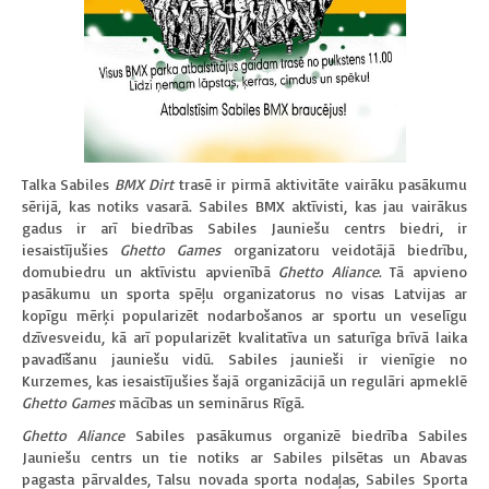
Talka Sabiles
BMX Dirt
trasē ir pirmā aktivitāte vairāku pasākumu
sērijā, kas notiks vasarā. Sabiles BMX aktīvisti, kas jau vairākus
gadus ir arī biedrības Sabiles Jauniešu centrs biedri, ir
iesaistījušies
Ghetto
Games
organizatoru veidotājā biedrību,
domubiedru un aktīvistu apvienībā
Ghetto Aliance
. Tā apvieno
pasākumu un sporta spēļu organizatorus no visas Latvijas ar
kopīgu mērķi popularizēt nodarbošanos ar sportu un veselīgu
dzīvesveidu, kā arī popularizēt kvalitatīva un saturīga brīvā laika
pavadīšanu jauniešu vidū. Sabiles jaunieši ir vienīgie no
Kurzemes, kas iesaistījušies šajā organizācijā un regulāri apmeklē
Ghetto Games
mācības un seminārus Rīgā.
Ghetto Aliance
Sabiles pasākumus organizē biedrība Sabiles
Jauniešu centrs un tie notiks ar Sabiles pilsētas un Abavas
pagasta pārvaldes, Talsu novada sporta nodaļas, Sabiles Sporta