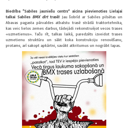
Biedrība “Sabiles jauniešu centrs” aicina pievienoties Lielajai
talkai Sabiles
BMX dirt
trasē!
Jau šobrīd ar Sabiles pilsētas un
Abavas pagasta pārvaldes atbalstu trasē strādā traktortehnika,
kas veic lielos zemes darbus, tādejādi rekonstruējot vecos trases
«uzmetienus». Taču rīt, talkas laikā, paredzēts izveidot trases
uzmetienu struktūru un sākt koka konstrukciju renovēšanu,
protams, arī sakopt apkārtni, savākt atkritumus un nogrābt lapas.