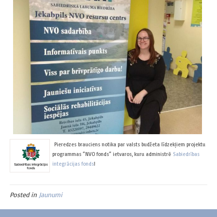
Pieredzes brauciens notika par valsts budžeta līdzekļiem projektu
programmas “NVO fonds” ietvaros, kuru administrē
Sabiedrības
integrācijas fonds
!
Posted in
Jaunumi