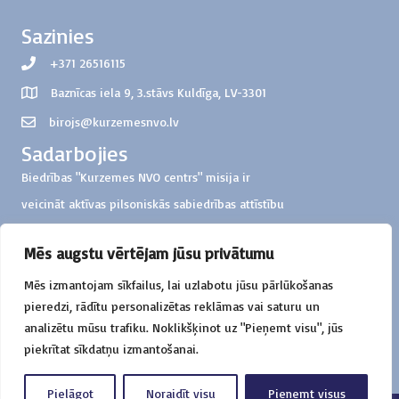
Sazinies
+371 26516115
Baznīcas iela 9, 3.stāvs Kuldīga, LV-3301
birojs@kurzemesnvo.lv
Sadarbojies
Biedrības "Kurzemes NVO centrs" misija ir
veicināt aktīvas pilsoniskās sabiedrības attīstību
Kurzemes reģionā
Mēs augstu vērtējam jūsu privātumu
Ziedo
Mēs izmantojam sīkfailus, lai uzlabotu jūsu pārlūkošanas
Biedrība "Kurzemes NVO centrs"
pieredzi, rādītu personalizētas reklāmas vai saturu un
Konts: LV57HABA0551000326851
analizētu mūsu trafiku. Noklikšķinot uz "Pieņemt visu", jūs
Mērķis: ziedojums darbības atbalstam
piekrītat sīkdatņu izmantošanai.
Pielāgot
Noraidīt visu
Pieņemt visus