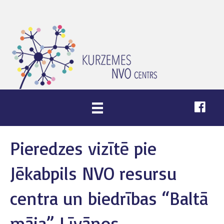
Pieredzes vizītē pie
Jēkabpils NVO resursu
centra un biedrības “Baltā
māja” Līvānos