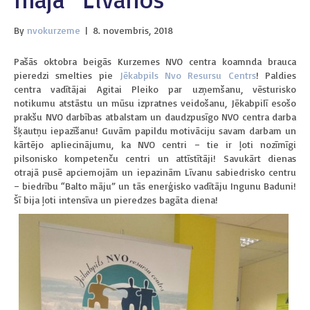
By
nvokurzeme
|
8. novembris, 2018
Pašās oktobra beigās Kurzemes NVO centra koamnda brauca
pieredzi smelties pie
Jēkabpils Nvo Resursu Centrs
! Paldies
centra vadītājai Agitai Pleiko par uzņemšanu, vēsturisko
notikumu atstāstu un mūsu izpratnes veidošanu, Jēkabpilī esošo
prakšu NVO darbības atbalstam un daudzpusīgo NVO centra darba
šķautņu iepazīšanu! Guvām papildu motivāciju savam darbam un
kārtējo apliecinājumu, ka NVO centri – tie ir ļoti nozīmīgi
pilsonisko kompetenču centri un attīstītāji! Savukārt dienas
otrajā pusē apciemojām un iepazinām Līvanu sabiedrisko centru
– biedrību “Balto māju” un tās enerģisko vadītāju Ingunu Baduni!
Šī bija ļoti intensīva un pieredzes bagāta diena!