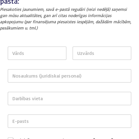
pastā:
Piesakoties jaunumiem, savā e-pastā regulāri (reizi nedēļā) saņemsi
gan mūsu aktualitātes, gan arī citas noderīgas informācijas
apkopojumu (par finansējuma piesaistes iespējām, dažādām mācībām,
pasākumiem u. tml.)
V
ā
r
First
Last
d
N
s
o
,
s
U
a
*
z
D
u
U
v
a
k
z
ā
r
u
v
r
b
m
ā
d
E
ī
s
r
s
-
b
(
d
*
p
a
j
s
a
E
s
u
*