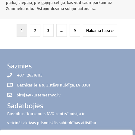
parkā, Liepājā, pie gājēju celiņa, kas ved cauri parkam uz
Zemnieku ielu. Astoņu dizaina soliņu autors ir…
1
2
3
…
9
Nākamā lapa »
Sazinies
+371 26516115
Baznīcas iela 9, 3.stāvs Kuldīga, LV-3301
birojs@kurzemesnvo.lv
Sadarbojies
Biedrības "Kurzemes NVO centrs" misija ir
veicināt aktīvas pilsoniskās sabiedrības attīstību
Kurzemes reģionā