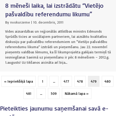
8 mēneši laika, lai izstrādātu “Vietējo
pašvaldību referendumu likumu”
By
nvokurzeme
|
10. decembris, 2011
Vides aizsardzības un reģionālās attīstības ministrs Edmunds
Sprūdžs ticies ar sociālajiem partneriem, lai aizsāktu kvalitatīvu
diskusiju par pašvaldību referendumiem un “Vietējo pašvaldību
referendumu likuma” izstrādi un pieņemšanu. Jau 22. novembrī
pieņemts valdības lēmums, ka šī likumprojekta galējais termiņš tā
iesniegšanai Saeimā uz pieņemšanu ir pēc 8 mēnešiem – 2012.g.
1.augusts! Uz tikšanos aicināta arī bija…
« Iepriekšējā lapa
1
…
477
478
479
480
481
…
509
Nākamā lapa »
Pieteikties jaunumu saņemšanai savā e-