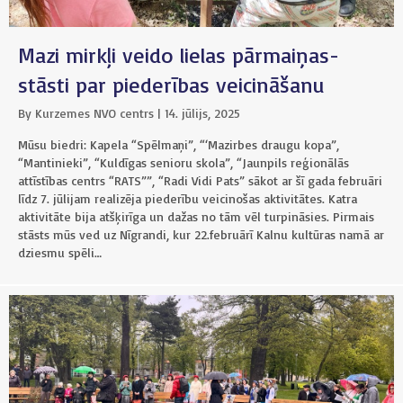
s
s
a
Mazi mirkļi veido lielas pārmaiņas-
v
ā
stāsti par piederības veicināšanu
e
-
By
Kurzemes NVO centrs
|
14. jūlijs, 2025
p
Mūsu biedri: Kapela “Spēlmaņi”, “‘Mazirbes draugu kopa”,
a
s
“Mantinieki”, “Kuldīgas senioru skola”, “Jaunpils reģionālās
t
attīstības centrs “RATS””, “Radi Vidi Pats” sākot ar šī gada februāri
ā
līdz 7. jūlijam realizēja piederību veicinošas aktivitātes. Katra
*
aktivitāte bija atšķirīga un dažas no tām vēl turpināsies. Pirmais
stāsts mūs ved uz Nīgrandi, kur 22.februārī Kalnu kultūras namā ar
dziesmu spēli…