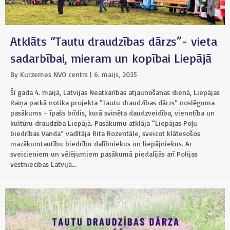
Atklāts “Tautu draudzības dārzs”- vieta
sadarbībai, mieram un kopībai Liepājā
By
Kurzemes NVO centrs
|
6. maijs, 2025
Šī gada 4. maijā, Latvijas Neatkarības atjaunošanas dienā, Liepājas
Raiņa parkā notika projekta “Tautu draudzības dārzs” noslēguma
pasākums – īpašs brīdis, kurā svinēta daudzveidība, vienotība un
kultūru draudzība Liepājā. Pasākumu atklāja “Liepājas Poļu
biedrības Vanda” vadītāja Rita Rozentāle, sveicot klātesošos
mazākumtautību biedrību dalībniekus un liepājniekus. Ar
sveicieniem un vēlējumiem pasākumā piedalījās arī Polijas
vēstniecības Latvijā…