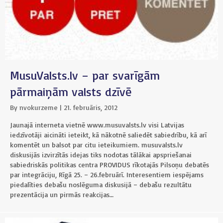
MusuValsts.lv – par svarīgām
pārmaiņām valsts dzīvē
By
nvokurzeme
|
21. februāris, 2012
Jaunajā interneta vietnē www.musuvalsts.lv visi Latvijas
iedzīvotāji aicināti ieteikt, kā nākotnē saliedēt sabiedrību, kā arī
komentēt un balsot par citu ieteikumiem. musuvalsts.lv
diskusijās izvirzītās idejas tiks nodotas tālākai apspriešanai
sabiedriskās politikas centra PROVIDUS rīkotajās Pilsoņu debatēs
par integrāciju, Rīgā 25. – 26.februārī. Interesentiem iespējams
piedalīties debašu noslēguma diskusijā – debašu rezultātu
prezentācija un pirmās reakcijas…