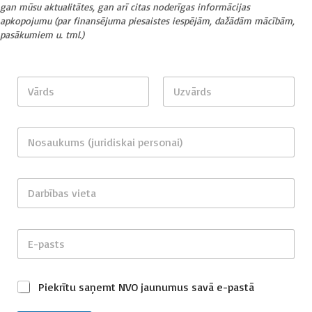
gan mūsu aktualitātes, gan arī citas noderīgas informācijas
apkopojumu (par finansējuma piesaistes iespējām, dažādām mācībām,
pasākumiem u. tml.)
V
ā
r
First
Last
d
N
s
o
,
s
U
a
P
z
D
u
i
v
a
k
e
ā
r
u
k
r
b
s
m
r
d
E
ī
a
s
ī
s
-
b
v
(
t
*
p
a
ā
j
u
a
s
(
u
s
P
Piekrītu saņemt NVO jaunumus savā e-pastā
s
v
j
r
a
i
t
i
u
i
ņ
e