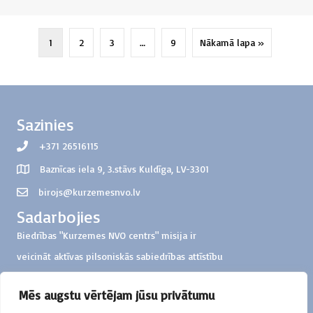
1
2
3
…
9
Nākamā lapa »
Sazinies
+371 26516115
Baznīcas iela 9, 3.stāvs Kuldīga, LV-3301
birojs@kurzemesnvo.lv
Sadarbojies
Biedrības "Kurzemes NVO centrs" misija ir
veicināt aktīvas pilsoniskās sabiedrības attīstību
Kurzemes reģionā
Mēs augstu vērtējam jūsu privātumu
Ziedo