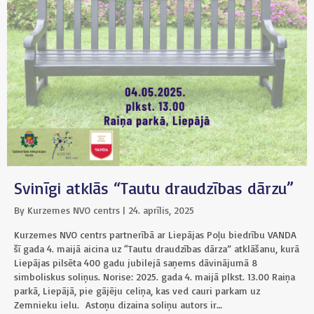
Svinīgi atklās “Tautu draudzības dārzu”
By
Kurzemes NVO centrs
|
24. aprīlis, 2025
Kurzemes NVO centrs partnerībā ar Liepājas Poļu biedrību VANDA
šī gada 4. maijā aicina uz “Tautu draudzības dārza” atklāšanu, kurā
Liepājas pilsēta 400 gadu jubilejā saņems dāvinājumā 8
simboliskus soliņus. Norise: 2025. gada 4. maijā plkst. 13.00 Raiņa
parkā, Liepājā, pie gājēju celiņa, kas ved cauri parkam uz
Zemnieku ielu. Astoņu dizaina soliņu autors ir…