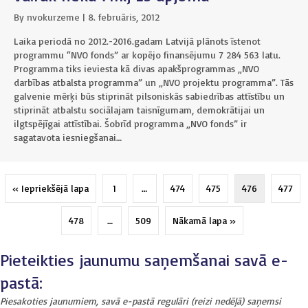
By
nvokurzeme
|
8. februāris, 2012
Laika periodā no 2012.-2016.gadam Latvijā plānots īstenot
programmu “NVO fonds” ar kopējo finansējumu 7 284 563 latu.
Programma tiks ieviesta kā divas apakšprogrammas „NVO
darbības atbalsta programma” un „NVO projektu programma”. Tās
galvenie mērķi būs stiprināt pilsoniskās sabiedrības attīstību un
stiprināt atbalstu sociālajam taisnīgumam, demokrātijai un
ilgtspējīgai attīstībai. Šobrīd programma „NVO fonds” ir
sagatavota iesniegšanai…
« Iepriekšējā lapa
1
…
474
475
476
477
478
…
509
Nākamā lapa »
Pieteikties jaunumu saņemšanai savā e-
pastā:
Piesakoties jaunumiem, savā e-pastā regulāri (reizi nedēļā) saņemsi