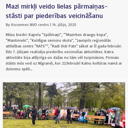
a
Mazi mirkļi veido lielas pārmaiņas-
v
ā
stāsti par piederības veicināšanu
e
-
By
Kurzemes NVO centrs
|
14. jūlijs, 2025
p
Mūsu biedri: Kapela “Spēlmaņi”, “‘Mazirbes draugu kopa”,
a
s
“Mantinieki”, “Kuldīgas senioru skola”, “Jaunpils reģionālās
t
attīstības centrs “RATS””, “Radi Vidi Pats” sākot ar šī gada februāri
ā
līdz 7. jūlijam realizēja piederību veicinošas aktivitātes. Katra
*
aktivitāte bija atšķirīga un dažas no tām vēl turpināsies. Pirmais
stāsts mūs ved uz Nīgrandi, kur 22.februārī Kalnu kultūras namā ar
dziesmu spēli…