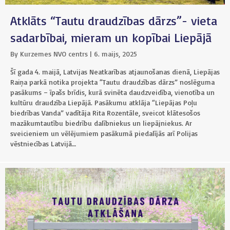
Atklāts “Tautu draudzības dārzs”- vieta
sadarbībai, mieram un kopībai Liepājā
By
Kurzemes NVO centrs
|
6. maijs, 2025
Šī gada 4. maijā, Latvijas Neatkarības atjaunošanas dienā, Liepājas
Raiņa parkā notika projekta “Tautu draudzības dārzs” noslēguma
pasākums – īpašs brīdis, kurā svinēta daudzveidība, vienotība un
kultūru draudzība Liepājā. Pasākumu atklāja “Liepājas Poļu
biedrības Vanda” vadītāja Rita Rozentāle, sveicot klātesošos
mazākumtautību biedrību dalībniekus un liepājniekus. Ar
sveicieniem un vēlējumiem pasākumā piedalījās arī Polijas
vēstniecības Latvijā…