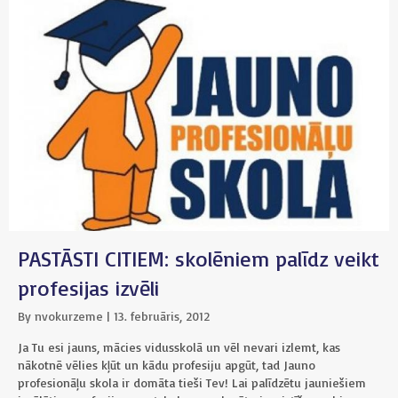
PASTĀSTI CITIEM: skolēniem palīdz veikt
profesijas izvēli
By
nvokurzeme
|
13. februāris, 2012
Ja Tu esi jauns, mācies vidusskolā un vēl nevari izlemt, kas
nākotnē vēlies kļūt un kādu profesiju apgūt, tad Jauno
profesionāļu skola ir domāta tieši Tev! Lai palīdzētu jauniešiem