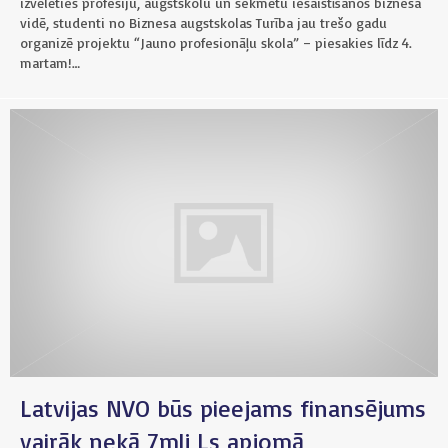
izvēlēties profesiju, augstskolu un sekmētu iesaistīšanos biznesa
vidē, studenti no Biznesa augstskolas Turība jau trešo gadu
organizē projektu “Jauno profesionāļu skola” – piesakies līdz 4.
martam!…
Latvijas NVO būs pieejams finansējums
vairāk nekā 7mlj Ls apjomā