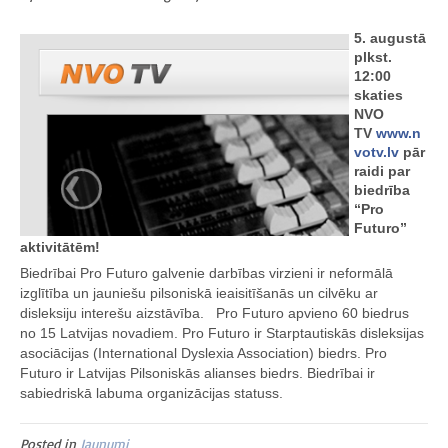
5. augustā
plkst.
12:00
skaties
NVO
TV
www.n
votv.lv
pār
raidi par
biedrība
“Pro
Futuro”
aktivitātēm!
Biedrībai Pro Futuro galvenie darbības virzieni ir neformālā
izglītība un jauniešu pilsoniskā ieaisitīšanās un cilvēku ar
disleksiju interešu aizstāvība.
Pro Futuro apvieno 60 biedrus
no 15 Latvijas novadiem. Pro Futuro ir Starptautiskās disleksijas
asociācijas (International Dyslexia Association) biedrs. Pro
Futuro ir Latvijas Pilsoniskās alianses biedrs. Biedrībai ir
sabiedriskā labuma organizācijas statuss.
Posted in
Jaunumi