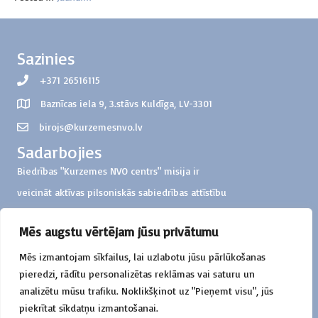
Sazinies
+371 26516115
Baznīcas iela 9, 3.stāvs Kuldīga, LV-3301
birojs@kurzemesnvo.lv
Sadarbojies
Biedrības "Kurzemes NVO centrs" misija ir
veicināt aktīvas pilsoniskās sabiedrības attīstību
Kurzemes reģionā
Mēs augstu vērtējam jūsu privātumu
Ziedo
Mēs izmantojam sīkfailus, lai uzlabotu jūsu pārlūkošanas
Biedrība "Kurzemes NVO centrs"
pieredzi, rādītu personalizētas reklāmas vai saturu un
Konts: LV57HABA0551000326851
analizētu mūsu trafiku. Noklikšķinot uz "Pieņemt visu", jūs
Mērķis: ziedojums darbības atbalstam
piekrītat sīkdatņu izmantošanai.