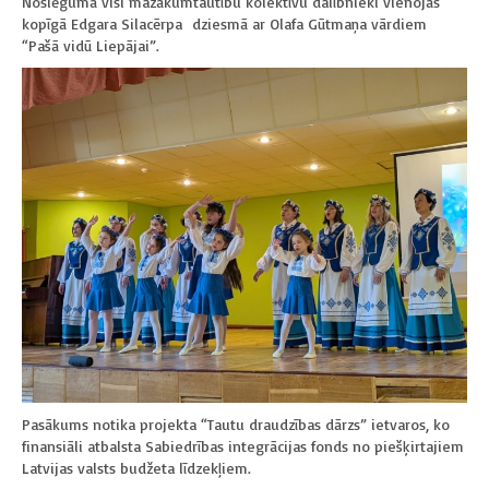
Noslēgumā visi mazākumtautību kolektīvu dalībnieki vienojās
kopīgā Edgara Silacērpa dziesmā ar Olafa Gūtmaņa vārdiem
“Pašā vidū Liepājai”.
Pasākums notika projekta “Tautu draudzības dārzs” ietvaros, ko
finansiāli atbalsta Sabiedrības integrācijas fonds no piešķirtajiem
Latvijas valsts budžeta līdzekļiem.