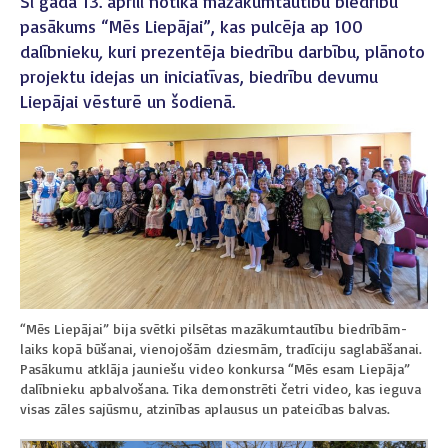
Šī gada 13. aprīlī notika mazākumtautību biedrību
pasākums “Mēs Liepājai”, kas pulcēja ap 100
dalībnieku
,
kuri prezentēja biedrību darbību, plānoto
projektu idejas un iniciatīvas, biedrību devumu
Liepājai vēsturē un šodienā.
“Mēs Liepājai” bija svētki pilsētas mazākumtautību biedrībām-
laiks kopā būšanai, vienojošām dziesmām, tradīciju saglabāšanai.
Pasākumu atklāja jauniešu video konkursa “Mēs esam Liepāja”
dalībnieku apbalvošana. Tika demonstrēti četri video, kas ieguva
visas zāles sajūsmu, atzinības aplausus un pateicības balvas.