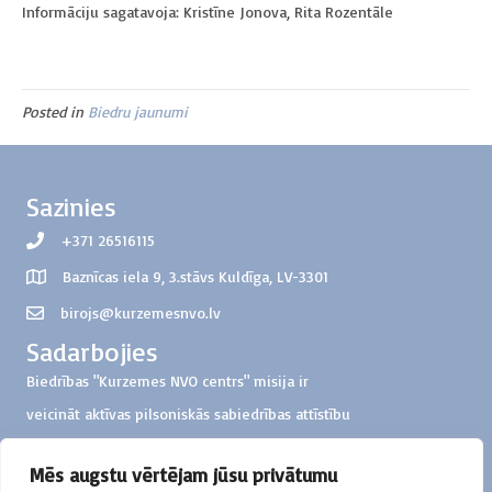
Informāciju sagatavoja: Kristīne Jonova, Rita Rozentāle
Posted in
Biedru jaunumi
Sazinies
+371 26516115
Baznīcas iela 9, 3.stāvs Kuldīga, LV-3301
birojs@kurzemesnvo.lv
Sadarbojies
Biedrības "Kurzemes NVO centrs" misija ir
veicināt aktīvas pilsoniskās sabiedrības attīstību
Kurzemes reģionā
Mēs augstu vērtējam jūsu privātumu
Ziedo