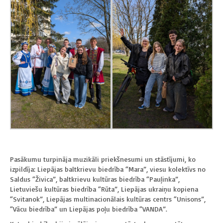
Pasākumu turpināja muzikāli priekšnesumi un stāstījumi, ko
izpildīja: Liepājas baltkrievu biedrība “Mara”, viesu kolektīvs no
Saldus “Živica”, baltkrievu kultūras biedrība “Pauļinka”,
Lietuviešu kultūras biedrība “Rūta”, Liepājas ukraiņu kopiena
“Svitanok”, Liepājas multinacionālais kultūras centrs “Unisons”,
“Vācu biedrība” un Liepājas poļu biedrība “VANDA”.