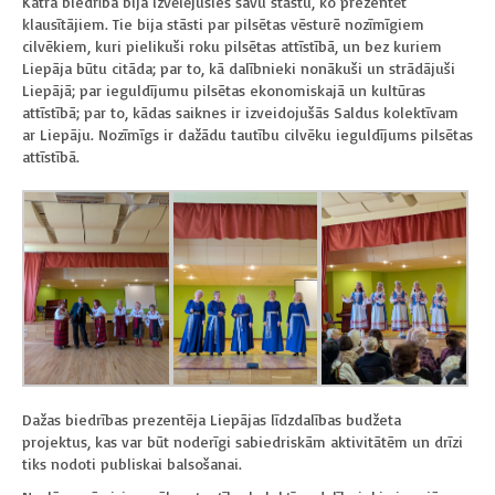
Katra biedrība bija izvēlējusies savu stāstu, ko prezentēt
klausītājiem. Tie bija stāsti par pilsētas vēsturē nozīmīgiem
cilvēkiem, kuri pielikuši roku pilsētas attīstībā, un bez kuriem
Liepāja būtu citāda; par to, kā dalībnieki nonākuši un strādājuši
Liepājā; par ieguldījumu pilsētas ekonomiskajā un kultūras
attīstībā; par to, kādas saiknes ir izveidojušās Saldus kolektīvam
ar Liepāju. Nozīmīgs ir dažādu tautību cilvēku ieguldījums pilsētas
attīstībā.
Dažas biedrības prezentēja Liepājas līdzdalības budžeta
projektus, kas var būt noderīgi sabiedriskām aktivitātēm un drīzi
tiks nodoti publiskai balsošanai.