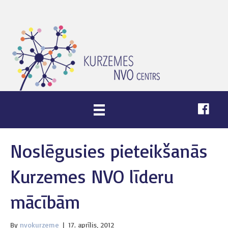
Noslēgusies pieteikšanās
Kurzemes NVO līderu
mācībām
By
nvokurzeme
|
17. aprīlis, 2012