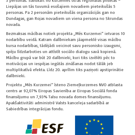
3 personas. Savukārt no Kurzemes otras reģionālās pilsētas –
Liepājas un tās tuvumā esošajiem novadiem pieteikušās 5
personas. Pa 2 personām pieteikušās organizācijās gan no
Dundagas, gan Rojas novadiem un viena persona no Skrundas
novada.
Bezmaksas mācības notiek projekta „Mēs Kurzemei” ietvaros 10
nodarbību veidā. Katram dalībniekam jāapmeklē visas mācību
kursa nodarbības, tādējādi veicinot savu personisko izaugsmi,
spēju līdzdarboties un attīstīt sociālo dialogu savā kopienā.
Mācību grupā var būt 20 dalībnieki, kuri tiks izvēlēti pēc to
motivācijas un iespējas iegūtās zināšanas nodot tālāk jeb
multiplikatīvā efekta. Līdz 20. aprīlim tiks paziņoti apstiprinātie
dalībnieki.
Projektu „Mēs Kurzemei” īsteno Ziemeļkurzemes NVO atblasta
centrs ar 92,07% Eiropas Savienība ar Eiropas Sociālā fonda
finansējumu un 7,93% Talsu novada domes finansējumu.
Apakšaktivitāti administrē Valsts kanceleja sadarbībā ar
Sabiedrības integrācijas fondu.