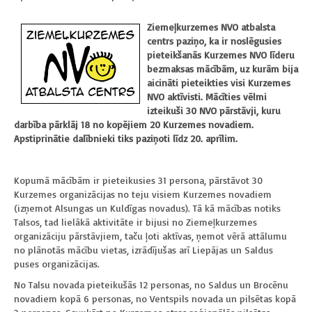
Ziemeļkurzemes NVO atbalsta
centrs paziņo, ka ir noslēgusies
pieteikšanās Kurzemes NVO līderu
bezmaksas mācībām, uz kurām bija
aicināti pieteikties visi Kurzemes
NVO aktīvisti. Mācīties vēlmi
izteikuši 30 NVO pārstāvji, kuru
darbība pārklāj 18 no kopējiem 20 Kurzemes novadiem.
Apstiprinātie dalībnieki tiks paziņoti līdz 20. aprīlim.
Kopumā mācībām ir pieteikusies 31 persona, pārstāvot 30
Kurzemes organizācijas no teju visiem Kurzemes novadiem
(izņemot Alsungas un Kuldīgas novadus). Tā kā mācības notiks
Talsos, tad lielākā aktivitāte ir bijusi no Ziemeļkurzemes
organizāciju pārstāvjiem, taču ļoti aktīvas, ņemot vērā attālumu
no plānotās mācību vietas, izrādījušas arī Liepājas un Saldus
puses organizācijas.
No Talsu novada pieteikušās 12 personas, no Saldus un Brocēnu
novadiem kopā 6 personas, no Ventspils novada un pilsētas kopā