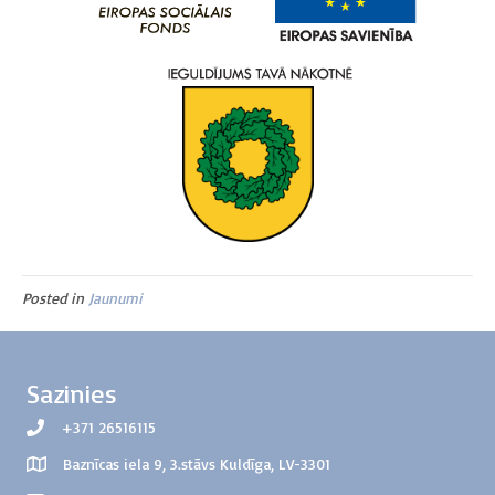
Posted in
Jaunumi
Sazinies
+371 26516115
Baznīcas iela 9, 3.stāvs Kuldīga, LV-3301