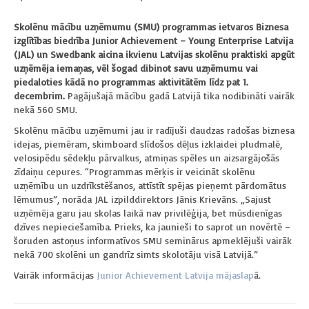
Skolēnu mācību uzņēmumu (SMU) programmas ietvaros Biznesa
izglītības biedrība Junior Achievement – Young Enterprise Latvija
(JAL) un Swedbank aicina ikvienu Latvijas skolēnu praktiski apgūt
uzņēmēja iemaņas, vēl šogad dibinot savu uzņēmumu vai
piedaloties kādā no programmas aktivitātēm līdz pat 1.
decembrim.
Pagājušajā mācību gadā Latvijā tika nodibināti vairāk
nekā 560 SMU.
Skolēnu mācību uzņēmumi jau ir radījuši daudzas radošas biznesa
idejas, piemēram, skimboard slīdošos dēļus izklaidei pludmalē,
velosipēdu sēdekļu pārvalkus, atmiņas spēles un aizsargājošās
zīdaiņu cepures. “Programmas mērķis ir veicināt skolēnu
uzņēmību un uzdrīkstēšanos, attīstīt spējas pieņemt pārdomātus
lēmumus”, norāda JAL izpilddirektors Jānis Krievāns. „Sajust
uzņēmēja garu jau skolas laikā nav privilēģija, bet mūsdienīgas
dzīves nepieciešamība. Prieks, ka jaunieši to saprot un novērtē –
šoruden astoņus informatīvos SMU seminārus apmeklējuši vairāk
nekā 700 skolēni un gandrīz simts skolotāju visā Latvijā.”
Vairāk informācijas
Junior Achievement Latvija mājaslap
ā.