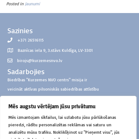
Posted in
Jaunumi
Sazinies
+371 26516115
Baznīcas iela 9, 3.stāvs Kuldīga, LV-3301
birojs@kurzemesnvo.lv
Sadarbojies
Biedrības "Kurzemes NVO centrs" misija ir
veicināt aktīvas pilsoniskās sabiedrības attīstību
Kurzemes reģionā
Mēs augstu vērtējam jūsu privātumu
Ziedo
Mēs izmantojam sīkfailus, lai uzlabotu jūsu pārlūkošanas
Biedrība "Kurzemes NVO centrs"
pieredzi, rādītu personalizētas reklāmas vai saturu un
Konts: LV57HABA0551000326851
analizētu mūsu trafiku. Noklikšķinot uz "Pieņemt visu", jūs
Mērķis: ziedojums darbības atbalstam