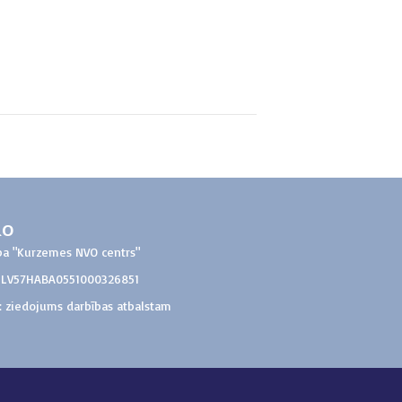
do
ba "Kurzemes NVO centrs"
: LV57HABA0551000326851
: ziedojums darbības atbalstam