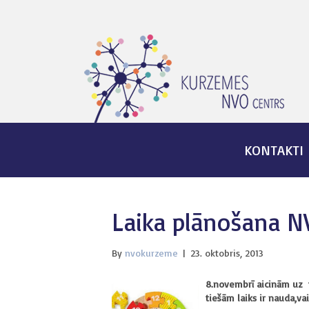
KONTAKTI
Laika plānošana N
By
nvokurzeme
|
23. oktobris, 2013
8.novembrī aicinām uz t
tiešām laiks ir nauda,va