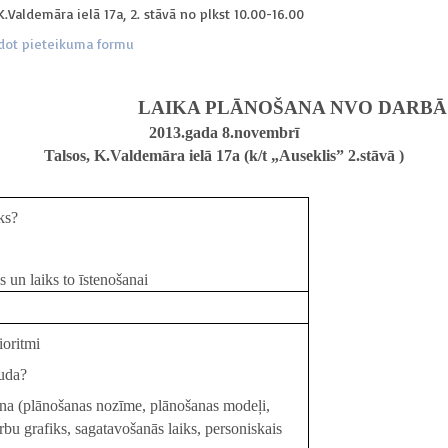
.Valdemāra ielā 17a, 2. stāvā no plkst 10.00-16.00
ldot pieteikuma formu
LAIKA PLĀNOŠANA NVO DARBĀ
2013.gada 8.novembrī
Talsos, K.Valdemāra ielā 17a (k/t „Auseklis” 2.stāvā )
ks?
 un laiks to īstenošanai
ioritmi
auda?
na (plānošanas nozīme, plānošanas modeļi,
arbu grafiks, sagatavošanās laiks, personiskais