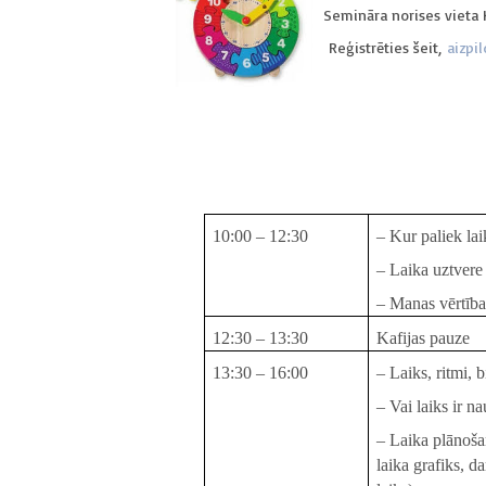
Semināra norises vieta K
Reģistrēties šeit,
aizpi
10:00 – 12:30
– Kur paliek lai
– Laika uztvere
– Manas vērtības
12:30 – 13:30
Kafijas pauze
13:30 – 16:00
– Laiks, ritmi, b
– Vai laiks ir n
– Laika plānoša
laika grafiks, d