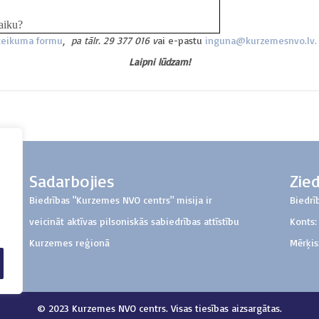
laiku?
eteikuma formu
,
pa tālr. 29 377 016 v
ai e-pastu
inguna@kurzemesnvo.lv.
Laipni lūdzam!
Sadarbojies
Zie
Biedrības "Kurzemes NVO centrs" misija ir
Biedrī
veicināt aktīvas pilsoniskās sabiedrības attīstību
Konts
Kurzemes reģionā
Mērķis
© 2023 Kurzemes NVO centrs. Visas tiesības aizsargātas.