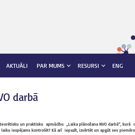
AKTUĀLI
PAR MUMS
RESURSI
ENG
VO darbā
eorētisku un praktisku apmācību „Laika plānošana NVO darbā”, kurā cen
i laiku iespējams kontrolēt? Kā arī iepazīt, izvērtēt un apgūt sev piemēr