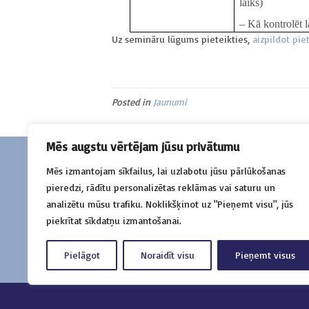
laiks)
– Kā kontrolēt 
Uz semināru lūgums pieteikties,
aizpildot pi
Posted in
Jaunumi
Mēs augstu vērtējam jūsu privātumu
Mēs izmantojam sīkfailus, lai uzlabotu jūsu pārlūkošanas
Sazinies
pieredzi, rādītu personalizētas reklāmas vai saturu un
+371 26516115
analizētu mūsu trafiku. Noklikšķinot uz "Pieņemt visu", jūs
Baznīcas iela 9, 3.stāvs Kuldīga, LV-3301
piekrītat sīkdatņu izmantošanai.
birojs@kurzemesnvo.lv
Pielāgot
Noraidīt visu
Pieņemt visus