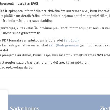
tpersonām darbā ar NVO!
ūrā ir apkopota informācija par aktīvākajām Kurzemes NVO, kuru kontakti
rt plašāka un detalizētāka informācija pieejama par tām organizācijām, 
inātu informāciju par savu darbību.
anizācijas, kuras vēlas šai brošūrai pievienot informāciju par sevi vai ve
u: inese.silina@zkcentrs.lv
u PDF formātā var aplūkot un lejupielādēt
šeit (.pdf)
.
u kā flash grāmatiņu var aplūkot
šeit (flash grāmata)
(ja informācija tiek 
akaļu)
a pieejama arī diskos, kurus iespējams saņemt Ziemeļkurzemes NVO atbalsta
a atvieglos sadarbības partneru meklēšanu, kā arī jebkuram
īvo iedzīvotāju darbu!
Sadarbojies
Zie