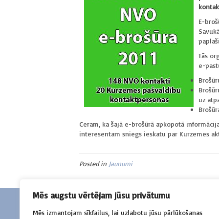
kontak
E-broš
Savukā
paplaš
Tās org
e-past
Brošūr
Brošūr
uz atp
Brošūr
Ceram, ka šajā e-brošūrā apkopotā informācij
interesentam sniegs ieskatu par Kurzemes akt
Posted in
Jaunumi
Mēs augstu vērtējam jūsu privātumu
Mēs izmantojam sīkfailus, lai uzlabotu jūsu pārlūkošanas
Sazinies