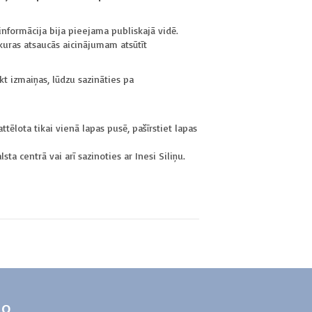
nformācija bija pieejama publiskajā vidē.
kuras atsaucās aicinājumam atsūtīt
ikt izmaiņas, lūdzu sazināties pa
attēlota tikai vienā lapas pusē, pašīrstiet lapas
 centrā vai arī sazinoties ar Inesi Siliņu.
do