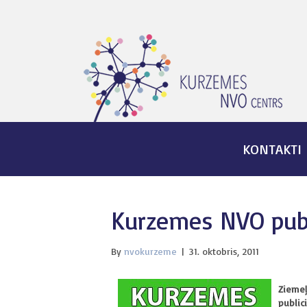
KONTAKTI
Kurzemes NVO publ
By
nvokurzeme
|
31. oktobris, 2011
Ziemeļ
public