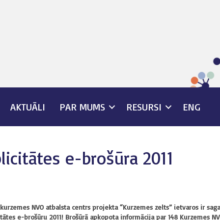
AKTUĀLI
PAR MUMS
RESURSI
ENG
icitātes e-brošūra 2011
kurzemes NVO atbalsta centrs projekta “Kurzemes zelts” ietvaros ir sag
itātes e-brošūru 2011! Brošūrā apkopota informācija par 148 Kurzemes NV