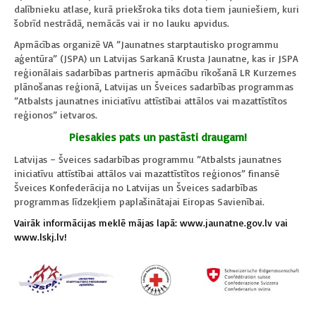
dalībnieku atlase, kurā priekšroka tiks dota tiem jauniešiem, kuri
šobrīd nestrādā, nemācās vai ir no lauku apvidus.
Apmācības organizē VA ”Jaunatnes starptautisko programmu
aģentūra” (JSPA) un Latvijas Sarkanā Krusta Jaunatne, kas ir JSPA
reģionālais sadarbības partneris apmācību rīkošanā LR Kurzemes
plānošanas reģionā, Latvijas un Šveices sadarbības programmas
”Atbalsts jaunatnes iniciatīvu attīstībai attālos vai mazattīstītos
reģionos” ietvaros.
Piesakies pats un pastāsti draugam!
Latvijas – Šveices sadarbības programmu ”Atbalsts jaunatnes
iniciatīvu attīstībai attālos vai mazattīstītos reģionos” finansē
Šveices Konfederācija no Latvijas un Šveices sadarbības
programmas līdzekļiem paplašinātajai Eiropas Savienībai.
Vairāk informācijas meklē mājas lapā:
www.jaunatne.gov.lv
vai
www.lskj.lv
!