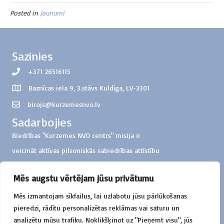
Posted in
Jaunumi
Sazinies
+371 26516115
Baznīcas iela 9, 3.stāvs Kuldīga, LV-3301
birojs@kurzemesnvo.lv
Sadarbojies
Biedrības "Kurzemes NVO centrs" misija ir
veicināt aktīvas pilsoniskās sabiedrības attīstību
Kurzemes reģionā
Mēs augstu vērtējam jūsu privātumu
Ziedo
Mēs izmantojam sīkfailus, lai uzlabotu jūsu pārlūkošanas
Biedrība "Kurzemes NVO centrs"
pieredzi, rādītu personalizētas reklāmas vai saturu un
Konts: LV57HABA0551000326851
analizētu mūsu trafiku. Noklikšķinot uz "Pieņemt visu", jūs