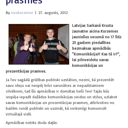
By
nvokurzeme
|
27. augusts, 2012
Latvijas Sarkanā Krusta
Jaunatne aicina Kurzemes
jauniešus vecumā no 17 līdz
25 gadiem piedalīties
bezmaksas apmācībās
“Komunikācija?! Kas tā ir?”,
lai pilnveidotu savas
komunikācijas un
prezentācijas prasmes.
Ja Tev sagādā grūtības publiski uzstāties, nezini, kā prezentēt
savu ideju vai nespēj brīvi sarunāties ar nepazīstamiem
cilvēkiem, tad šīs apmācības ir domātas tieši Tev! Tajās būs
iespēja iepazīt dažādus komunikācijas veidus un stilus, uzlabot
savas komunikācijas un prezentācijas prasmes, atbrīvoties no
bailēm runāt publiski un uzzināt, kā veiksmīgi komunicēt
virtuālajā vidē.
Apmācības notiks divās daļās: