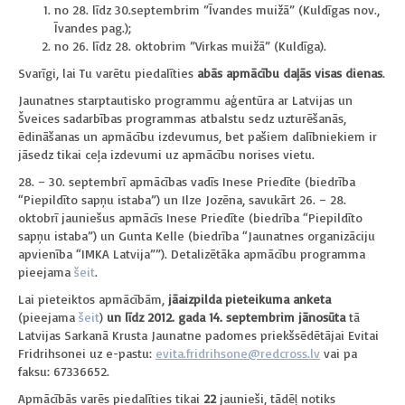
no 28. līdz 30.septembrim ”Īvandes muižā” (Kuldīgas nov.,
Īvandes pag.);
no 26. līdz 28. oktobrim ”Virkas muižā” (Kuldīga).
Svarīgi, lai Tu varētu piedalīties
abās apmācību
daļās visas dienas
.
Jaunatnes starptautisko programmu aģentūra ar Latvijas un
Šveices sadarbības programmas atbalstu sedz uzturēšanās,
ēdināšanas un apmācību izdevumus, bet pašiem dalībniekiem ir
jāsedz tikai ceļa izdevumi uz apmācību norises vietu.
28. – 30. septembrī apmācības vadīs Inese Priedīte (biedrība
“Piepildīto sapņu istaba”) un Ilze Jozēna, savukārt 26. – 28.
oktobrī jauniešus apmācīs Inese Priedīte (biedrība “Piepildīto
sapņu istaba”) un Gunta Kelle (biedrība “Jaunatnes organizāciju
apvienība “IMKA Latvija””). Detalizētāka apmācību programma
pieejama
šeit
.
Lai pieteiktos apmācībām,
jāaizpilda pieteikuma anketa
(pieejama
šeit
)
un līdz
2012. gada 14. septembrim
jānosūta
tā
Latvijas Sarkanā Krusta Jaunatne padomes priekšsēdētājai Evitai
Fridrihsonei uz e-pastu:
evita.fridrihsone@redcross.lv
vai pa
faksu: 67336652.
Apmācībās varēs piedalīties tikai
22
jaunieši, tādēļ notiks