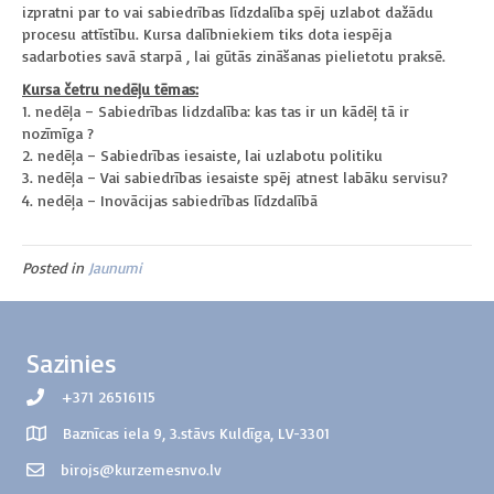
izpratni par to vai sabiedrības līdzdalība spēj uzlabot dažādu
procesu attīstību. Kursa dalībniekiem tiks dota iespēja
sadarboties savā starpā , lai gūtās zināšanas pielietotu praksē.
Kursa četru nedēļu tēmas:
1. nedēļa – Sabiedrības lidzdalība: kas tas ir un kādēļ tā ir
nozīmīga ?
2. nedēļa – Sabiedrības iesaiste, lai uzlabotu politiku
3. nedēļa – Vai sabiedrības iesaiste spēj atnest labāku servisu?
4. nedēļa – Inovācijas sabiedrības līdzdalībā
Posted in
Jaunumi
Sazinies
+371 26516115
Baznīcas iela 9, 3.stāvs Kuldīga, LV-3301
birojs@kurzemesnvo.lv