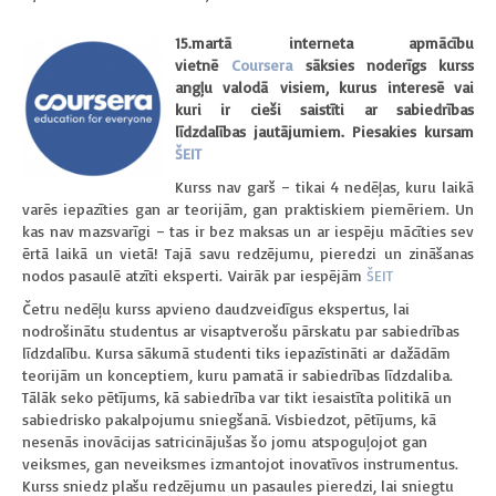
15.martā interneta apmācību
vietnē
Coursera
sāksies noderīgs kurss
angļu valodā
visiem, kurus interesē vai
kuri ir cieši saistīti ar sabiedrības
līdzdalības jautājumiem. Piesakies kursam
ŠEIT
Kurss nav garš – tikai 4 nedēļas, kuru laikā
varēs iepazīties gan ar teorijām, gan praktiskiem piemēriem. Un
kas nav mazsvarīgi – tas ir bez maksas un ar iespēju mācīties sev
ērtā laikā un vietā! Tajā savu redzējumu, pieredzi un zināšanas
nodos pasaulē atzīti eksperti. Vairāk par iespējām
ŠEIT
Četru nedēļu kurss apvieno daudzveidīgus ekspertus, lai
nodrošinātu studentus ar visaptverošu pārskatu par sabiedrības
līdzdalību. Kursa sākumā studenti tiks iepazīstināti ar dažādām
teorijām un konceptiem, kuru pamatā ir sabiedrības līdzdaliba.
Tālāk seko pētījums, kā sabiedrība var tikt iesaistīta politikā un
sabiedrisko pakalpojumu sniegšanā. Visbiedzot, pētījums, kā
nesenās inovācijas satricinājušas šo jomu atspoguļojot gan
veiksmes, gan neveiksmes izmantojot inovatīvos instrumentus.
Kurss sniedz plašu redzējumu un pasaules pieredzi, lai sniegtu