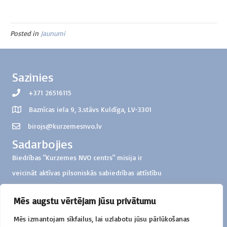
Posted in
Jaunumi
Sazinies
+371 26516115
Baznīcas iela 9, 3.stāvs Kuldīga, LV-3301
birojs@kurzemesnvo.lv
Sadarbojies
Biedrības "Kurzemes NVO centrs" misija ir
veicināt aktīvas pilsoniskās sabiedrības attīstību
Kurzemes reģionā
Mēs augstu vērtējam jūsu privātumu
Ziedo
Mēs izmantojam sīkfailus, lai uzlabotu jūsu pārlūkošanas
Biedrība "Kurzemes NVO centrs"