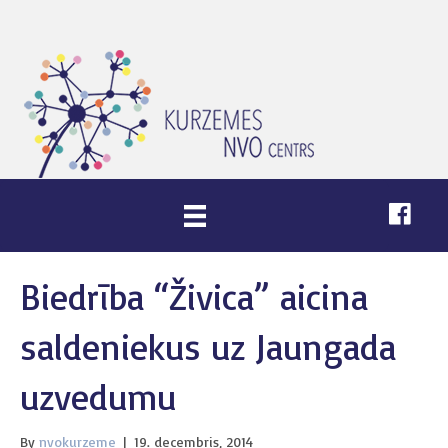
Biedrība “Živica” aicina
saldeniekus uz Jaungada
uzvedumu
By
nvokurzeme
|
19. decembris, 2014