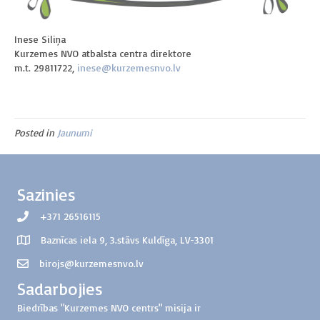
Inese Siliņa
Kurzemes NVO atbalsta centra direktore
m.t. 29811722,
inese@kurzemesnvo.lv
Posted in
Jaunumi
Sazinies
+371 26516115
Baznīcas iela 9, 3.stāvs Kuldīga, LV-3301
birojs@kurzemesnvo.lv
Sadarbojies
Biedrības "Kurzemes NVO centrs" misija ir