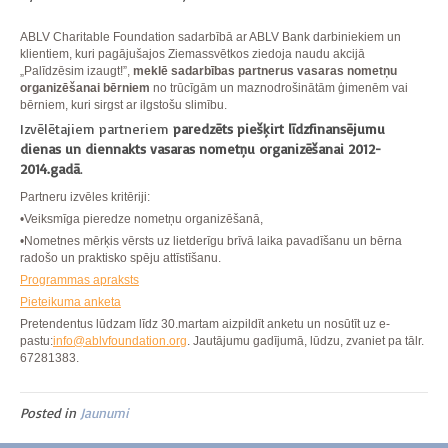
ABLV Charitable Foundation sadarbībā ar ABLV Bank darbiniekiem un
klientiem, kuri pagājušajos Ziemassvētkos ziedoja naudu akcijā
„Palīdzēsim izaugt!”,
meklē sadarbības partnerus vasaras nometņu
organizēšanai bērniem
no trūcīgām un maznodrošinātām ģimenēm vai
bērniem, kuri sirgst ar ilgstošu slimību.
Izvēlētajiem partneriem
paredzēts piešķirt līdzfinansējumu
dienas un diennakts vasaras nometņu organizēšanai 2012-
2014.gadā
.
Partneru izvēles kritēriji:
•Veiksmīga pieredze nometņu organizēšanā,
•Nometnes mērķis vērsts uz lietderīgu brīvā laika pavadīšanu un bērna
radošo un praktisko spēju attīstīšanu.
Programmas apraksts
Pieteikuma anketa
Pretendentus lūdzam līdz 30.martam aizpildīt anketu un nosūtīt uz e-
pastu:
info@ablvfoundation.org
. Jautājumu gadījumā, lūdzu, zvaniet pa tālr.
67281383.
Posted in
Jaunumi