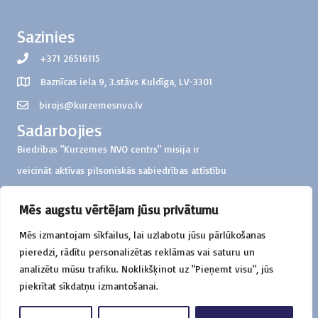
Sazinies
+371 26516115
Baznīcas iela 9, 3.stāvs Kuldīga, LV-3301
birojs@kurzemesnvo.lv
Sadarbojies
Biedrības "Kurzemes NVO centrs" misija ir
veicināt aktīvas pilsoniskās sabiedrības attīstību
Kurzemes reģionā
Mēs augstu vērtējam jūsu privātumu
Ziedo
Mēs izmantojam sīkfailus, lai uzlabotu jūsu pārlūkošanas
Biedrība "Kurzemes NVO centrs"
pieredzi, rādītu personalizētas reklāmas vai saturu un
Konts: LV57HABA0551000326851
analizētu mūsu trafiku. Noklikšķinot uz "Pieņemt visu", jūs
Mērķis: ziedojums darbības atbalstam
piekrītat sīkdatņu izmantošanai.