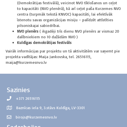
(Demokrātijas festivālā), veicinot NVO tīklošanos un ceļot
to kapacitāti (NVO plenērā), kā arī ceļot paša Kurzemes NVO
centra (turpmāk tekstā KNVOC) kapacitāti, lai efektīvāk
īstenotu savas organizācijas misiju – palīdzēt attīstīties
pilsoniskajai sabiedrībai.
NVO plenērs
( ikgadēji trīs dienu NVO plenērs ar vismaz 20
dalībniekiem no 10 dažādām NVO )
Kuldīgas demokrātijas festivāls
Vairāk informācijas par projektu un tā aktivitātēm var saņemt pie
projekta vadītājas: Maija Jankovska, tel. 26516115,
maija@kurzemesnvo.lv
Sazinies
+371 26516115
Baznīcas iela 9, 3.stāvs Kuldīga, LV-3301
birojs@kurzemesnvo.lv
Sadarbojies