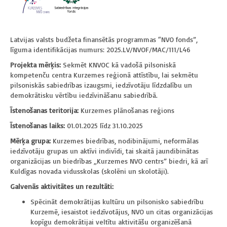
Latvijas valsts budžeta finansētās programmas “NVO fonds”,
līguma identifikācijas numurs: 2025.LV/NVOF/MAC/111/L46
Projekta mērķis:
Sekmēt KNVOC kā vadošā pilsoniskā
kompetenču centra Kurzemes reģionā attīstību, lai sekmētu
pilsoniskās sabiedrības izaugsmi, iedzīvotāju līdzdalību un
demokrātisku vērtību iedzīvināšanu sabiedrībā.
Īstenošanas teritorija:
Kurzemes plānošanas reģions
Īstenošanas laiks:
01.01.2025 līdz 31.10.2025
Mērķa grupa:
Kurzemes biedrības, nodibinājumi, neformālas
iedzīvotāju grupas un aktīvi indivīdi, tai skaitā jaundibinātas
organizācijas un biedrības „Kurzemes NVO centrs” biedri, kā arī
Kuldīgas novada vidusskolas (skolēni un skolotāji).
Galvenās aktivitātes un rezultāti:
Spēcināt demokrātijas kultūru un pilsonisko sabiedrību
Kurzemē, iesaistot iedzīvotājus, NVO un citas organizācijas
kopīgu demokrātijai veltītu aktivitāšu organizēšanā